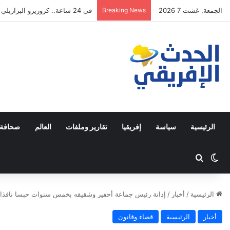
الجمعة, غشت 7 2026
Breaking News
في 24 ساعة.. كروزيرو البرازيلي يستعير 3 لاعبين من الدوري السعودي في صفقة غير مسبوقة
الرئيسية
سياسة
إفريقيا
تقارير وملفات
العالم
صحافة 
Switch skin
ابحث عن
الرئيسية
/
أخبار
/
إدانة رئيس جماعة أحفير وشقيقه بخمس سنوات حبسا نافذا
أخبار
الرئيسية
قضاء وقانون