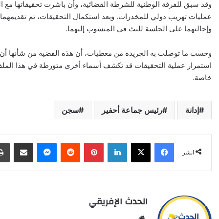
وقد سبق للفرقة الوطنية للشرطة القضائية، وأن باشرت تحقيقاتها مع ا
عمليات تهريب دولي للمخدرات. وبعد استكمال التحقيقات، تم تقديمهما أم
وإحالتهما على الجلسة للبث في المنسوب إليهما.
وحسب ما توصلت به الجريدة من معطيات، أن هذه القضية من شأنها أن 
استمرار عملية التحقيقات قد تكشف أسماء أخرى متورطة في هذا الملف 
خاصة.
إدانة
رئيس جماعة أحفير
سجن
X
Facebook
LinkedIn
Pinterest
Reddit
Messenger
انشر عبر البري
انشر
الحدث الإفريقي
Website