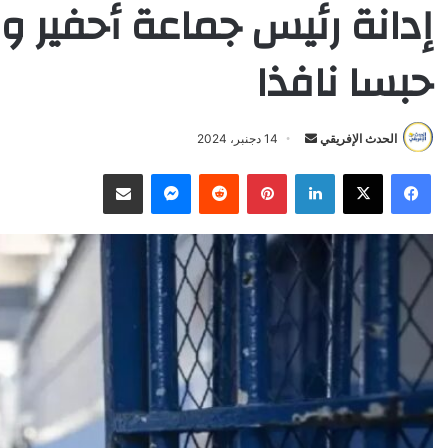
إدانة رئيس جماعة أحفير
حبسا نافذا
Send
الحدث الإفريقي
14 دجنبر، 2024
an
X
Facebook
LinkedIn
Pinterest
Reddit
Messenger
انشر عبر البريد الإلكتروني
email