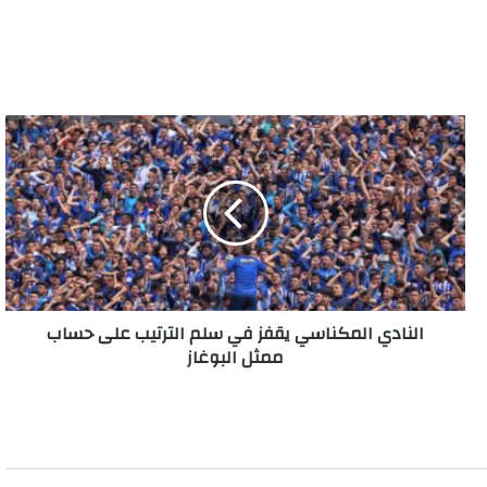
النادي
المكناسي
يقفز
في
سلم
الترتيب
على
حساب
ممثل
النادي المكناسي يقفز في سلم الترتيب على حساب
البوغاز
ممثل البوغاز