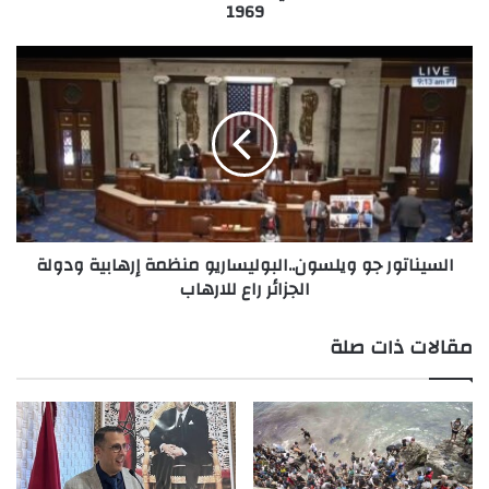
1969
السيناتور
جو
ويلسون..البوليساريو
منظمة
إرهابية
ودولة
الجزائر
راع
للارهاب
السيناتور جو ويلسون..البوليساريو منظمة إرهابية ودولة
الجزائر راع للارهاب
مقالات ذات صلة