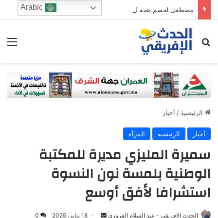
Arabic
مصطفى لخصم يتجه للترشح في دائرة فاس الجنوبي
ابحث عن
الق
الرئيسية
/
أخبار
أخبار
الرئيسية
المرأة
سميرة المليزي مديرة للمكتبة
الوطنية بلمسة نون النسوة
استشرافا لأفق أوسع
Send
الحدث الإفريقي - عبد السلام العزوزي
18 يناير، 2025
0