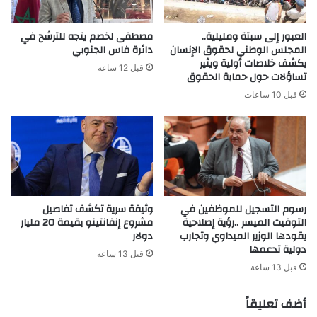
العبور إلى سبتة ومليلية..
مصطفى لخصم يتجه للترشح في
المجلس الوطني لحقوق الإنسان
دائرة فاس الجنوبي
يكشف خلاصات أولية ويثير
قبل 12 ساعة
تساؤلات حول حماية الحقوق
قبل 10 ساعات
رسوم التسجيل للموظفين في
وثيقة سرية تكشف تفاصيل
التوقيت الميسر ..رؤية إصلاحية
مشروع إنفانتينو بقيمة 20 مليار
يقودها الوزير الميداوي وتجارب
دولار
دولية تدعمها
قبل 13 ساعة
قبل 13 ساعة
أضف تعليقاً