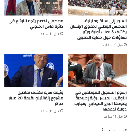
العبور إلى سبتة ومليلية..
مصطفى لخصم يتجه للترشح في
المجلس الوطني لحقوق الإنسان
دائرة فاس الجنوبي
يكشف خلاصات أولية ويثير
قبل 11 ساعة
تساؤلات حول حماية الحقوق
قبل 9 ساعات
رسوم التسجيل للموظفين في
وثيقة سرية تكشف تفاصيل
التوقيت الميسر ..رؤية إصلاحية
مشروع إنفانتينو بقيمة 20 مليار
يقودها الوزير الميداوي وتجارب
دولار
دولية تدعمها
قبل 11 ساعة
قبل 11 ساعة