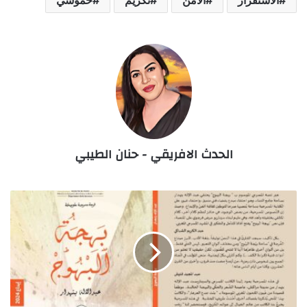
الاستقرار
الامن
تكريم
حموشي
الحدث الافريقي - حنان الطيبي
بنهدار
يصدر
مسرحيته
العاشرة
جامع
الفنا
على
خشبة