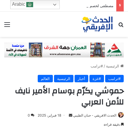
Arabic
مصطفى لخصم يتجه للترشح في دائرة فاس الجنوبي
ابحث عن
الق
الرئيسية
/
#ترامب
#ترامب
#غزة
أخبار
الرئيسية
العالم
حموشي يكرّم بوسام الأمير نايف
للأمن العربي
Send
الحدث الافريقي - حنان الطيبي
18 فبراير، 2025
0
an
دقيقة قراءة