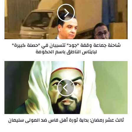
وقفة
"جود"
تتسببان
في
"حصلة
كبيرة"
لبايتاس
شاحنة جماعة وقفة "جود" تتسببان في "حصلة كبيرة"
الناطق
لبايتاس الناطق باسم الحكومة
باسم
الحكومة
ثالث
عشر
رمضان:
بداية
ثورة
أهل
فاس
ضد
المولى
ثالث عشر رمضان: بداية ثورة أهل فاس ضد المولى سليمان
سليمان