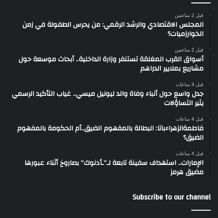
قبل 2 ساعتين
المجلس الاقتصادي والرشد الرقمي: من يحرس الطفولة في زمن
الخوارزميات؟
قبل 2 ساعتين
أسواق القرب المغلقة تستنفر وزارة الداخلية.. أبحاث موسعة حول
مشاريع بملايير الدراهم
قبل 4 ساعات
جدل واسع حول أنباء وفاة والد ليونيل ميسي.. غياب التأكيد الرسمي
يثير التساؤلات
قبل 4 ساعات
فاطمةالزهراءباتا: البطالة بالمفهوم الضيق..أم الحكومة بالمفهوم
الضيق؟
قبل 4 ساعات
الإمارات.. استهداف سفينة تابعة لـ”ـأدنوك” بصاروخ أثناء عبورها
مضيق هرمز
Subscribe to our channel