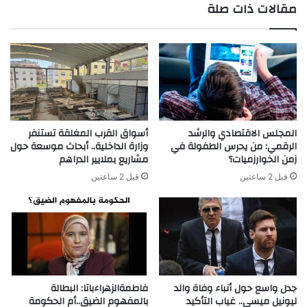
مقالات ذات صلة
المجلس الاقتصادي والرشد
أسواق القرب المغلقة تستنفر
الرقمي: من يحرس الطفولة في
وزارة الداخلية.. أبحاث موسعة حول
زمن الخوارزميات؟
مشاريع بملايير الدراهم
قبل 2 ساعتين
قبل 2 ساعتين
جدل واسع حول أنباء وفاة والد
فاطمةالزهراءباتا: البطالة
ليونيل ميسي.. غياب التأكيد
بالمفهوم الضيق..أم الحكومة