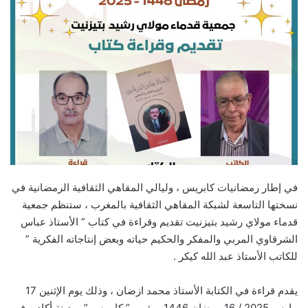
email
في إطار رمضانيات كابريس ، وليالي المقاهي الثقافية الرمضانية في
نسختها التاسعة لشبكة المقاهي الثقافية بالمغرب ، ستنظم جمعية
قدماء مولاي رشيد بتيزنيت تقديم وقراءة في كتاب ” الأستاذ عباس
الشرقاوي المربي والمفكر والحكيم حياته وبعض إنتاجاته الفكرية ”
للكاتب الأستاذ عبد الله كيكر .
يقدم قراءة في الكتابة الأستاذ محمد ازضان ، وذلك يوم الإثنين 17
مارس 2025 / 16 رمضان 1446 بمقهى ” كابريس ” بمدينة أكادير في