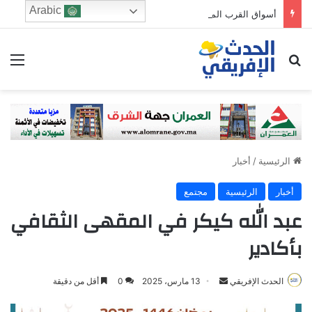
Arabic
أسواق القرب المغلقة تستنفر وزارة الداخلية.. أبحاث موسعة حول مشاريع بملايير الدراهم
ابحث عن
الق
الرئيسية
/
أخبار
أخبار
الرئيسية
مجتمع
عبد الله كيكر في المقهى الثقافي
بأكادير
Send
الحدث الإفريقي
13 مارس، 2025
0
أقل من دقيقة
an