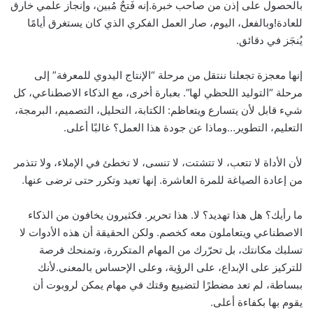
بالحصول على إذن من صاحب خبرة.إنه فَتحٌ مُبين، وإنجاز علمي خارق
للعادة!وبالفعل، اليوم، صار العمل الفكري الذي كان يستغرق أيامًا
يُنجَز في دقائق.
إنها معجزة تجعلنا ننتقل من مرحلة “الإنتاج اليدوي للمعرفة” إلى
مرحلة “التوليد اللحظي لها”. بعبارة أخرى، مع الذكاء الاصطناعي، كل
شيء قابل لأن يتسارع ويتعاظم: الكتابة، التحليل، التصميم، البرمجة،
التعليم، التطوير…وماذا عن جودة هذا العمل؟ غالبًا أعلى.
لأن الأداة لا تتعب، لا تتشتت، لا تنسى، لا تخطئ في الإملاء، ولا تتذمر
من إعادة الصياغة للمرة العاشرة. إنها تعيد وتكرر حتى ترضى عنها.
ما رأيك؟ هل هذا تهديد؟ لا. هذا تحرير. فكثيرون يخافون من الذكاء
الاصطناعي ويتعاملون معه كخصم. ولكن الحقيقة أن هذه الأدوات لا
تسلبك مكانتك، بل تحرّرك من المهام المتكررة، وتمنحك فرصة
للتركيز على الإبداع، على الرؤية، وعلى الإحساس بالمعنى.لأنك
ببساطة، لم تعد مضطرًا لتضييع وقتك في مهام يمكن لروبوت أن
يقوم بها بكفاءة أعلى.