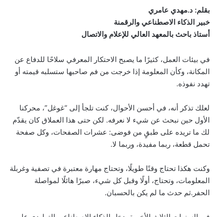
بقلم: د.مهدي عامري
خبير الذكاء الاصطناعي والرقمنة
أستاذ باحث بالمعهد العالي للإعلام والاتصال
في بيئات العمل، كثيرًا ما يصبح الاحتكار المعرفي سلاحًا للدفاع عن
المكانة، وكأن المعلومة إذا خرجت من فم صاحبها ستسلبه قيمته أو
تهدد نفوذه.
لعلك تذكر أنه، في أحسن الأحوال، كنت تلجأ إلى “غوغل”، محركنا
الأول حين نبحث عن شيء لا نعرفه. لكن حتى هذا العملاق كان يقدّم
لك ما تريده على طبقٍ من فوضى: عشرات الصفحات، وكل صفحة
تحمل قطعة، ربما مفيدة، وربما لا.
وكنت هكذا تحتاج وقتًا طويلًا، وتحتاج مهارة معتبرة في تصفية وغربلة
المعلومات، وتحتاج، أولًا وقبل كل شيء، صبرًا هائلًا لمواصلة
الحفر.ثم حدث ما لم يكن بالحسبان.
في السنوات الثلاث الأخيرة، دخل الذكاء الاصطناعي التوليدي على