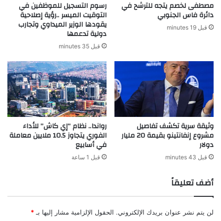
مصطفى لخصم يتجه للترشح في
رسوم التسجيل للموظفين في
دائرة فاس الجنوبي
التوقيت الميسر ..رؤية إصلاحية
يقودها الوزير الميداوي وتجارب
قبل 19 minutes
دولية تدعمها
قبل 35 minutes
وثيقة سرية تكشف تفاصيل
رواندا.. نظام “إي كاش” للأداء
مشروع إنفانتينو بقيمة 20 مليار
الفوري يتجاوز 10.5 ملايين معاملة
دولار
في أسابيع
قبل 43 minutes
قبل 1 ساعة
أضف تعليقاً
لن يتم نشر عنوان بريدك الإلكتروني.
الحقول الإلزامية مشار إليها بـ
*