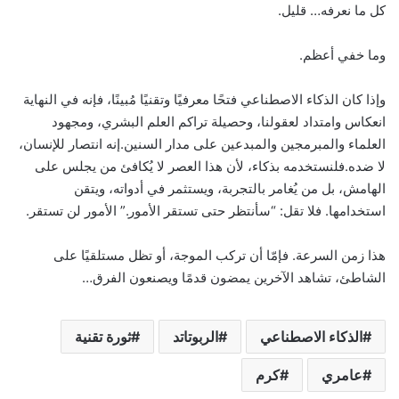
كل ما نعرفه… قليل.
وما خفي أعظم.
وإذا كان الذكاء الاصطناعي فتحًا معرفيًا وتقنيًا مُبينًا، فإنه في النهاية
انعكاس وامتداد لعقولنا، وحصيلة تراكم العلم البشري، ومجهود
العلماء والمبرمجين والمبدعين على مدار السنين.إنه انتصار للإنسان،
لا ضده.فلنستخدمه بذكاء، لأن هذا العصر لا يُكافئ من يجلس على
الهامش، بل من يُغامر بالتجربة، ويستثمر في أدواته، ويتقن
استخدامها. فلا تقل: “سأنتظر حتى تستقر الأمور.” الأمور لن تستقر.
هذا زمن السرعة. فإمّا أن تركب الموجة، أو تظل مستلقيًا على
الشاطئ، تشاهد الآخرين يمضون قدمًا ويصنعون الفرق…
الذكاء الاصطناعي
الربوتاتد
ثورة تقنية
عامري
كرم