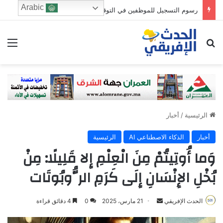
Arabic
رسوم التسجيل للموظفين في التوقيت الميسر ..رؤية إصلاحية يقودها الوزير الميداوي وتجارب دولية تدعمها
ابحث عن
الق
الرئيسية
/
أخبار
أخبار
الذكاء الاصطناعي AI
الرئيسية
وَما أُوتِيتُمْ مِنَ الْعِلْمِ إِلا قَلِيلًا: مِنْ
بُخْلِ الإِنْسَانِ إِلَى كَرَمِ الرُّوبُوتَات
Send
الحدث الإفريقي
21 مارس، 2025
0
4 دقائق قراءة
an