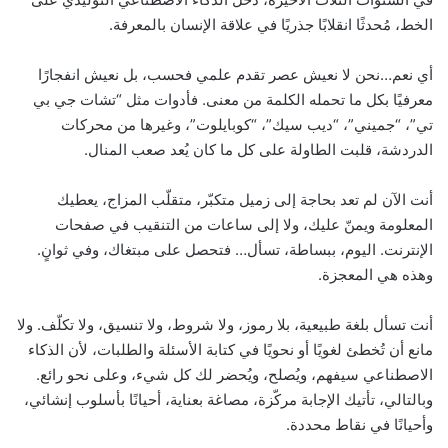
الخط، مُحدثًا انقلابًا جذريًا في علاقة الإنسان بالمعرفة.
أي نعم…نحن لا نعيش عصر تقدم علمي فحسب، بل نعيش انفجارًا
معرفيًا بكل ما تحمله الكلمة من معنى. فأدوات مثل “تشات جي بي
تي”، “جميني”، “ديب سيك”، “كوبايلوت”، وغيرها من محركات
الدردشة، قلبت الطاولة على كل ما كان يُعد صعب المنال.
أنت الآن لم تعد بحاجة إلى زميل متكبّر، متقلّب المزاج، يعطيك
المعلومة ويمنّ عليك، ولا إلى ساعات من التنقيب في صفحات
الإنترنت. اليوم، ببساطة، تسأل… فتحصل على مبتغاك، وفي ثوانٍ.
وهذه هي المعجزة.
أنت تسأل بلغة طبيعية، بلا رموز، ولا شروط، ولا تنسيق، ولا تكلّف. ولا
مانع أن تُخطئ لغويًا أو نحويًا في كتابة الأسئلة والطلبات، لأن الذكاء
الاصطناعي سيفهم، ويُصلح، ويُحضر لك كل شيء، وعلى نحو رائع.
وبالتالي، تأتيك الإجابة مركّزة، مصاغة بعناية، أحيانًا بأسلوب إنشائي،
وأحيانًا في نقاط محددة.