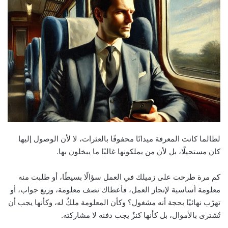
email
لطالما كانت المعرفة ميدانًا محفوفًا بالعثرات، لا لأن الوصول إليها
كان مستحيلًا، بل لأن من يملكونها غالبًا ما يبخلون بها.
كم مرة طرحت على زميلك في العمل سؤالًا بسيطًا، أو طلبت منه
معلومة أساسية لإنجاز العمل، فأعطاك نصف معلومة، وربع جواب، أو
تهرّب نهائيًا بحجة أنه مشغول؟ وكأن المعلومة ملكٌ له، وكأنها يجب أن
تُشترى بالأموال، بل كأنها كنزٌ يجب دفنه لا مشاركته.