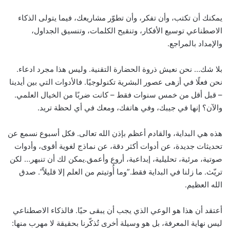
يمكنك أن تكتب، وأن تفكر، وأن تطوّر مشاريعك، فيما يتولى الذكاء
الاصطناعي توسيع الأفكار، وتنقيح الكلمات، وتنسيق الجداول،
والإمداد بالمراجع.
بلا شك… نحن نعيش ذروة الحضارة التقنية. وليس هذا مجرد ادعاء.
نحن فعلًا في أزهى عصور البشرية تكنولوجيًا. فالأدوات التي بين أيدينا
– قبل أقل من خمس سنوات فقط – كانت ضربًا من الخيال العلمي.
والآن؟ إنها في جيبك، وفي هاتفك، ومعك في أي لحظة تريد.
هذه هي البداية، والقادم أعظم بإذن الله تعالى. فكل أسبوع نسمع عن
تحديثات جديدة، عن أدوات أكثر دقة، عن نماذج لغوية أقوى، وأدوات
صوتية، مرئية، تحليلية، إبداعية، أروع وأعمق.يمكن لك أن تنبهر… لكن
تريّث. ما زلنا في البداية فقط.”وما أُوتيتم من العلم إلا قليلاً”. صدق
الله العظيم.
أعتقد أن هذا هو الوعي الذي يجب أن يبقى حيًا. فالذكاء الاصطناعي
ليس نهاية المعرفة، بل هو وسيلة أخرى تُذكّرنا بحقيقة لا مهرب منها: