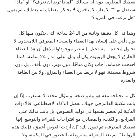
يعطيك المعلومة دون أن يسألك: “لماذا تريد أن تعرف؟” أو “ماذا
ستفعل بها؟”. لا يغار، لا ينافس، لا يحتكر. يعطيك ثم يعطيك، ثم يقول:
“هل ترغب في المزيد؟”.
وهذا في كل دقيقة وثانية من الـ 24 ساعة التي يتكون منها كل
يوم.دلّني على إنسان بهذا العطاء والسخاء المعرفي اللامحدود. لا
تحاول إيجاده… مستحيل. إنه غير موجود!والمذهل أن هذا العطاء
الخارق لا يجعل الروبوت يكل أو يمل. على مدار 24 ساعة، كلما
احتجت خدماته، أجاب وكان متاحًا، دون توتر، دون تأفف، بل دون
شروط مسبقة. فهو لا يربط بين العطاء والمزاج، ولا بين الطاقة
والقدرة.
كل ما تحتاجه معه هو نية واضحة، وسؤال محدد.لا تستغرب إذًا إن
باتت مكتبة العالم في جيبك، بفضل الذكاء الاصطناعي. فالأدوات
الذكية لم تحصر نفسها في توليد النصوص، بل باتت تدلك على
المراجع، والكتب، والمصادر، مع اقتراحات للقراءة والتوسع. إنها
تعطيك المعرفة، ثم تقول لك: “إن أردت الغوص أعمق، فإليك هذه
الروابط”. لم تعد المعرفة مشروطة بالحضور في المكتبة، ولا