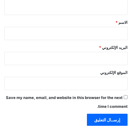
ز
ي
ا
ق
ل
*
ك
الاسم
*
ر
ا
م
ة
البريد الإلكتروني
*
و
ا
ل
ع
الموقع الإلكتروني
د
ا
ل
ة
Save my name, email, and website in this browser for the next
ا
time I comment.
ل
ا
ج
ت