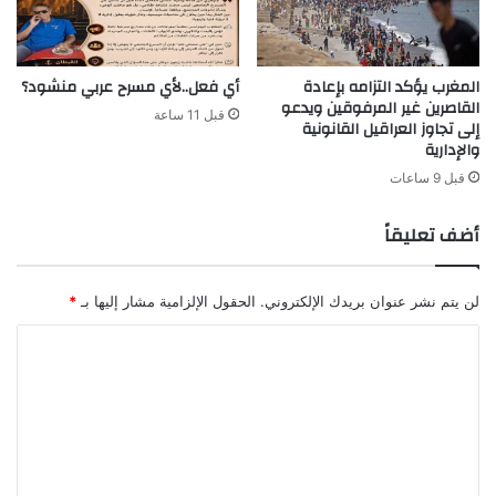
م
ح
ت
ي
ف
ة
المغرب يؤكد التزامه بإعادة
أي فعل..لأي مسرح عربي منشود؟
ر
و
القاصرين غير المرفوقين ويدعو
ق
ت
قبل 11 ساعة
إلى تجاوز العراقيل القانونية
ة
ك
والإدارية
و
قبل 9 ساعات
ي
ن
أضف تعليقاً
ي
ة
ج
د
لن يتم نشر عنوان بريدك الإلكتروني.
الحقول الإلزامية مشار إليها بـ
*
ي
ا
د
ة
ل
ل
ت
ت
ع
ع
ز
ل
ي