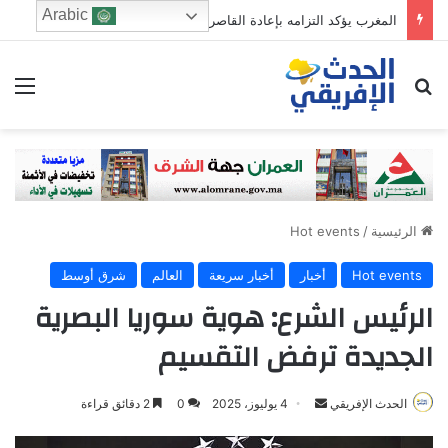
Arabic
أي فعل..لأي مسرح عربي منشود؟
ابحث عن
الق
الرئيسية
/
Hot events
Hot events
أخبار
أخبار سريعة
العالم
شرق أوسط
الرئيس الشرع: هوية سوريا البصرية
الجديدة ترفض التقسيم
الحدث الإفريقي
S
4 يوليوز، 2025
0
2 دقائق قراءة
e