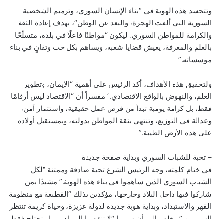
وتتجسد هذه الهوية في “بناء الإنسان السوري، وترميم الشخصية
السورية التي ألفت الهجرة، والبعد عن الوطن”، بهدف إعادة الثقة
والكرامة للمواطن السوري، ليكون “مواطنًا فاعلًا في بلده، متسلّحًا
بالعلم والمعرفة، يعيش قضايا شعبه، ويساهم بكل حب وتفانٍ في بناء
مؤسساته.”
ولتحقيق هذه الأهداف، أكد الرئيس على أهمية “الإيمان، وتطوير
العلم، والنهوض بالواقع الاقتصادي.” مفسراً أن “الاقتصاد ليس أرقامًا
فقط، بل كرامة يومية تبدأ من فرص عمل حقيقية، واستثمار آمن،
وعدالة في التوزيع، وتنتهي بثقة المواطن بدولته، وبمستقبل أولاده
على هذه الأرض الطيبة.”
– تحية للشباب السوري وبداية صفحة جديدة
في ختام كلمته، وجه الرئيس الشرع تحية صادقة وممتنة “لكل
الشباب السوري الذين ساهموا في بناء هذه الهوية.” مشيدًا بمن
شاركوا فيها داخل البلاد وخارجها، مؤكدين بذلك “القطيعة مع منظومة
القهر والاستبداد، وبداية هوية جديدة لدولة عزيزة، وحياة كريمة تنتظر
السوريين.” وخلص إلى أن سوريا “لا تنقصها المواهب، بل تحتاج فقط