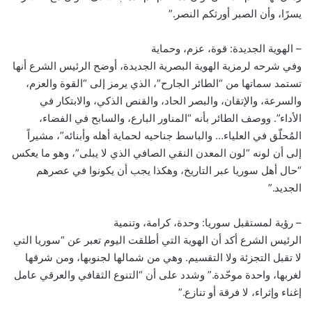
يسرًا، وأن الصبر أورثكم النصر.”
– الهوية الجديدة: قوة، عزم، وحماية
وفي شرحه لرمزية الهوية البصرية الجديدة، أوضح الرئيس الشرع أنها
تستمد سماتها من “الطائر الجارح”، الذي يرمز إلى “القوة والعزم،
والسرعة، والإتقان، والبصر الحاد، والقنص الذكي، والابتكار في
الأداء”. ووصف الطائر بأنه “المناور البارع، والسابح في الفضاء،
المُحلّق في العلياء… والباسط جناحيه لحماية أهله وأبنائه”، مشيراً
إلى أن لونه “لون المعدن النقي الصافي الذي لا يبلى”، وهو ما يعكس
“حال أهل سوريا عبر التاريخ، وهكذا يجب أن يكونوا في عصرهم
الجديد.”
– رؤية لمستقبل سوريا: وحدة، كرامة، وتنمية
الرئيس الشرع أكد أن الهوية التي أطلقت اليوم تعبر عن “سوريا التي
لا تقبل التجزئة ولا التقسيم. وهي من شمالها لجنوبها، ومن شرقها
لغربها، واحدة موحّدة.” وشدد على أن “التنوع الثقافي والعرقي عامل
إغناء وإثراء، لا فرقة أو تنازع.”