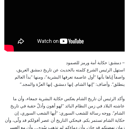
– دمشق: حكاية أمة ورمز للصمود
استهل الرئيس الشرع كلمته بالحديث عن تاريخ دمشق العريق،
واصفاً إياها بأنها “أول عاصمة تعرفها البشرية”، ومنها “بدأ العالم
ينطلق”. وأضاف: “إنها الشام. إنها دمشق. إنها العزّة والمجد.”
وأكد الرئيس أن تاريخ الشام يعكس حكاية البشرية جمعاء، وأن ما
عاشته البلاد في زمن النظام البائد “لهو أهون وأذلّ حقبة في تاريخ
الشام”. ووجه رسالة للشعب السوري: “أيها الشعب السوري، إن
حكاية الشام تستمر بكم. فيحكي التاريخ أن عصر أفولكم قد ولّى، وأن
زمان نهضتكم قد حان. وأن دماءكم لم تذهب سُدى… وأن مع العسر