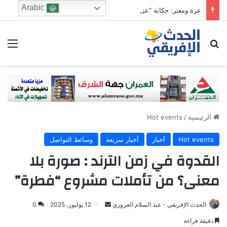
Arabic
عزة ومعتز: حكاية “عز” في غمار شارع المُعزفي قلب القاهرة التي لا تنام
ابحث عن
الق
الرئيسية
/
Hot events
Hot events
أخبار
أخبار سريعة
وسائط التواصل
القدوة في زمن الترند : صورة بلا
معنى؟ من تأملات مشروع “فطرة”
Send
الحدث الإفريقي - عبد السلام العزوزي
12 يوليوز، 2025
0
an
دقيقة قراءة