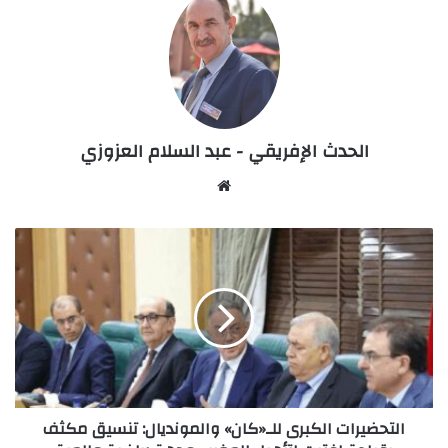
الحدث الإفريقي - عبد السلام العزوزي
Website
التحضيرات
الكبرى
للـ«كان»
والمونديال:
تنسيق
مكثف
بقيادة
لفتيت
لتأهيل
التحضيرات الكبرى للـ«كان» والمونديال: تنسيق مكثف
المغرب
وجهة