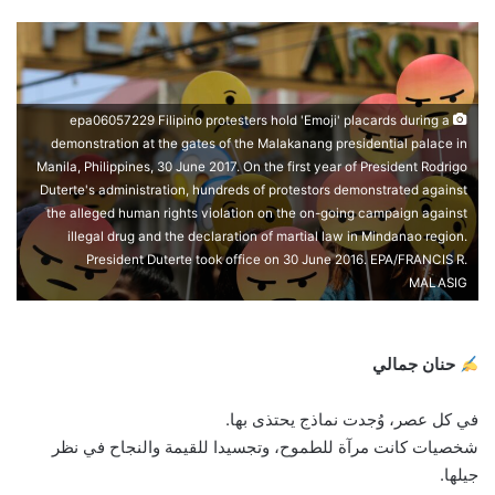
email
epa06057229 Filipino protesters hold 'Emoji' placards during a
demonstration at the gates of the Malakanang presidential palace in
Manila, Philippines, 30 June 2017. On the first year of President Rodrigo
Duterte's administration, hundreds of protestors demonstrated against
the alleged human rights violation on the on-going campaign against
illegal drug and the declaration of martial law in Mindanao region.
President Duterte took office on 30 June 2016. EPA/FRANCIS R.
MALASIG
حنان جمالي
في كل عصر، وُجدت نماذج يحتذى بها.
شخصيات كانت مرآة للطموح، وتجسيدا للقيمة والنجاح في نظر
جيلها.