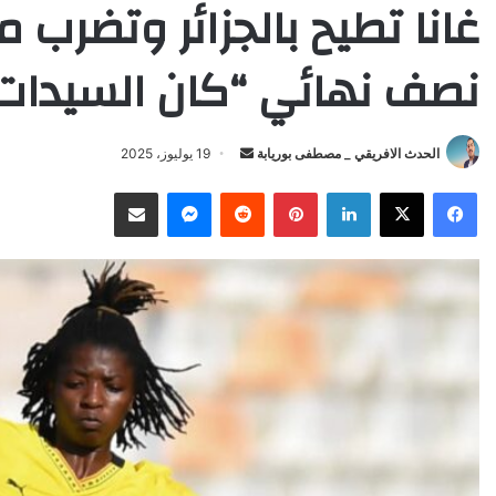
غانا تطيح بالجزائر وتضرب م
نصف نهائي “كان السيدات
Send
الحدث الافريقي _ مصطفى بوريابة
19 يوليوز، 2025
an
X
Facebook
LinkedIn
Pinterest
Reddit
Messenger
انشر عبر البريد الإلكتروني
email