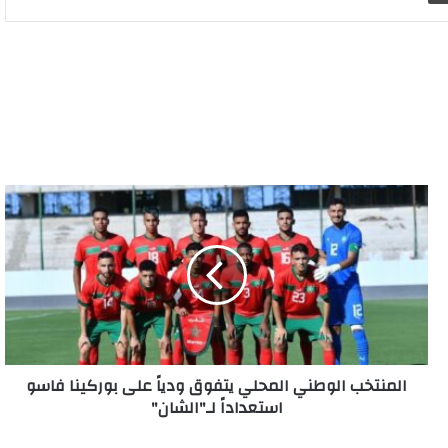
المنتخب
الوطني
المحلي
يتفوق
ودياً
على
بوركينا
فاسو
استعداداً
المنتخب الوطني المحلي يتفوق ودياً على بوركينا فاسو
لـ"الشان"
استعداداً لـ"الشان"