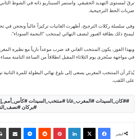
ترقَ لمستوى التهديد الحقيقي. واستمر السيناريو ذاته في الشوط الثان
ضربات الحظ الترجيحية.
وفي سلسلة ركلات الترجيح، أظهرت الغانيات تركيزاً عالياً ونجحن في تح
ليمنح ذلك بطاقة العبور لنصف النهائي لمنتخب “النجمة السوداء”.
وبهذا الفوز، يكون المنتخب الغاني قد ضرب موعداً نارياً مع نظيره ال
في مواجهة ستُجرى يوم الثلاثاء المقبل انطلاقاً من الساعة الثامنة مسا
يُذكر أن المنتخب المغربي يسعى إلى بلوغ نهائي البطولة للمرة الثانية تو
على اللقب.
#كان_السيدات #المغرب_غانا #منتخب_السيدات #كأس_أمم_إفري
#بركان #نصف_النه
X
Facebook
LinkedIn
Pinterest
Reddit
Messenger
انشر عبر البري
انشر