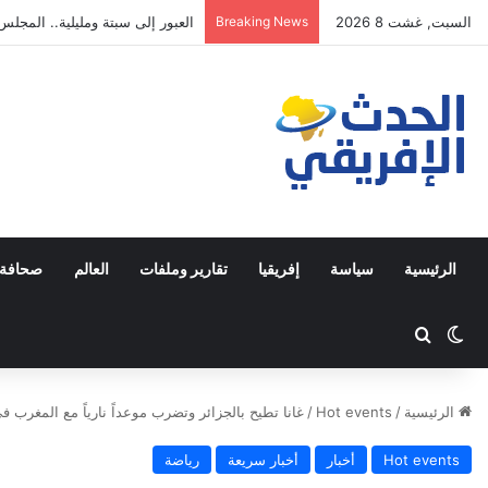
السبت, غشت 8 2026
Breaking News
مصطفى لخصم يتجه للترشح في دا
الرئيسية
سياسة
إفريقيا
تقارير وملفات
العالم
صحافة 
Switch skin
ابحث عن
الرئيسية
/
Hot events
/
غانا تطيح بالجزائر وتضرب موعداً نارياً مع المغرب
Hot events
أخبار
أخبار سريعة
رياضة