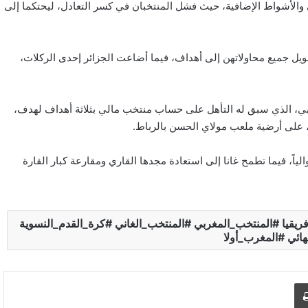
ي والأشواط الإضافية، حيث فشل المنتخبان في كسر التعادل، ليحتكما إلى
ويل جميع محاولاتهن إلى أهداف، فيما أضاعت الجزائر إحدى الركلات،
مغربي، الذي سبق له التأهل على حساب منتخب مالي بثلاثة أهداف لهدف،
ء، على أرضية ملعب مولاي الحسن بالرباط.
الياً، فيما تطمح غانا إلى استعادة مجدها القاري ومقارعة كبار القارة
قيا #المنتخب_المغربي #المنتخب_الغاني #كرة_القدم_النسوية
ائي #المغرب_أولا
د الإلكتروني
اطبع