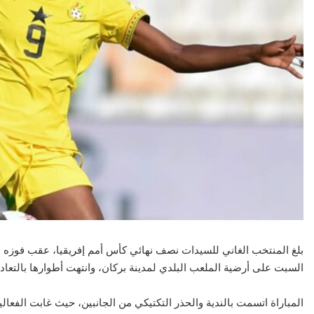
بلغ المنتخب الغاني للسيدات نصف نهائي كأس أمم إفريقيا، عقب فوزه ع
السبت على أرضية الملعب البلدي لمدينة بركان، وانتهت أطوارها بالتعا
المباراة اتسمت بالندية والحذر التكتيكي من الجانبين، حيث غابت الفعا