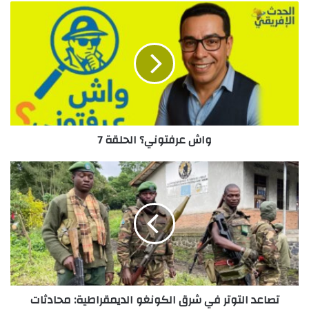
واش
عرفتوني؟
الحلقة
7
واش عرفتوني؟ الحلقة 7
تصاعد
التوتر
في
شرق
الكونغو
الديمقراطية:
محادثات
السلام
في
تصاعد التوتر في شرق الكونغو الديمقراطية: محادثات
خطر