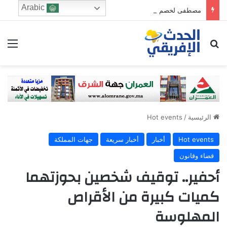
Arabic
مصطفى لخصم يتجه للترشح في دائرة فاس الجنوبي
ابحث عن
الق
الرئيسية
/
Hot events
Hot events
أخبار
أخبار سريعة
جهات المملكة
قضاء وقانون
أحفير.. توقيف شخصين بحوزتهما
كميات كبيرة من الأقراص
المهلوسة