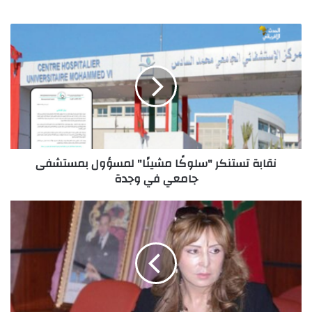
نقابة
تستنكر
"سلوكًا
مشينًا"
لمسؤول
بمستشفى
جامعي
في
وجدة
نقابة تستنكر "سلوكًا مشينًا" لمسؤول بمستشفى
جامعي في وجدة
الكوطا
إلى
أين
مع
استحقاقات
2026؟