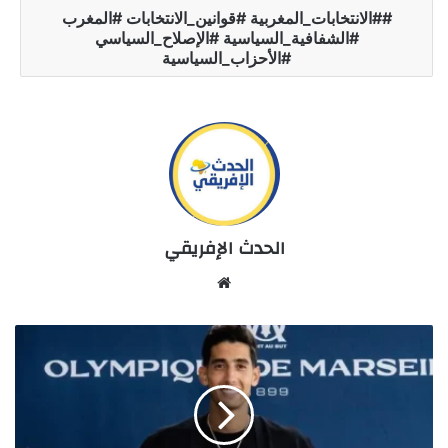
#الانتخابات_المغربية #قوانين_الانتخابات #المغرب
#الشفافية_السياسية #الإصلاح_السياسي
#الأحزاب_السياسية
الحدث الإفريقي
Website
نايف
أكرد
ينضم
رسميًا
إلى
نادي