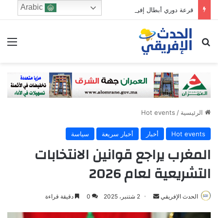
Arabic
قرعة دوري أبطال إفريقيا 2026-2027.. نهضة بركان تترقب والمغرب الفاسي في مواجهة قوية والزمالك يصطدم ببطل جيبوتي
ابحث عن
الق
الرئيسية
/
Hot events
Hot events
أخبار
أخبار سريعة
سياسة
المغرب يراجع قوانين الانتخابات
التشريعية لعام 2026
Send
الحدث الإفريقي
2 شتنبر، 2025
0
دقيقة قراءة
an