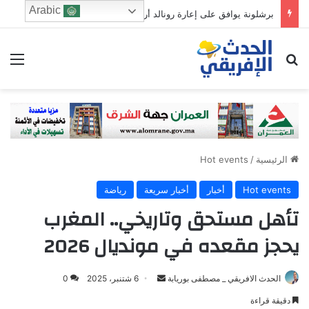
Arabic
برشلونة يوافق على إعارة رونالد أراوخو إلى ليفربول لموسم واحد
ابحث عن
الق
الرئيسية
/
Hot events
Hot events
أخبار
أخبار سريعة
رياضة
تأهل مستحق وتاريخي.. المغرب
يحجز مقعده في مونديال 2026
Send
الحدث الافريقي _ مصطفى بوريابة
6 شتنبر، 2025
0
an
دقيقة قراءة