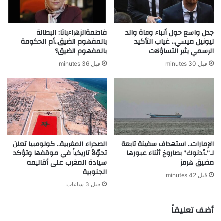
جدل واسع حول أنباء وفاة والد
فاطمةالزهراءباتا: البطالة
ليونيل ميسي.. غياب التأكيد
بالمفهوم الضيق..أم الحكومة
الرسمي يثير التساؤلات
بالمفهوم الضيق؟
قبل 30 minutes
قبل 36 minutes
الإمارات.. استهداف سفينة تابعة
الصحراء المغربية.. كولومبيا تعلن
لـ”ـأدنوك” بصاروخ أثناء عبورها
تحوّلاً تاريخياً في موقفها وتؤكد
مضيق هرمز
سيادة المغرب على أقاليمه
الجنوبية
قبل 42 minutes
قبل 3 ساعات
أضف تعليقاً