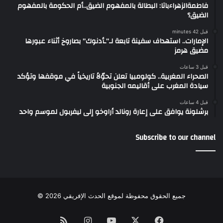
فاطمةالزهراءباتا: البطالة بالمفهوم الضيق..أم الحكومة بالمفهوم
الضيق؟
قبل 42 minutes
الإمارات.. استهداف سفينة تابعة لـ”ـأدنوك” بصاروخ أثناء عبورها
مضيق هرمز
قبل 3 ساعات
الصحراء المغربية.. كولومبيا تعلن تحوّلاً تاريخياً في موقفها وتؤكد
سيادة المغرب على أقاليمه الجنوبية
قبل 4 ساعات
برشلونة يوافق على إعارة رونالد أراوخو إلى ليفربول لموسم واحد
Subscribe to our channel
جميع الحقوق محفوظة لموقع الحدث الإفريقي 2026 ©
Instagram
RSS
YouTube
Facebook
X