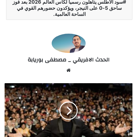
سود الأطلس يتأهلون رسمياً لكأس العالم 2026 بعد فوز
ساحق 5-0 على النيجر، ويؤكدون حضورهم القوي في
الساحة العالمية.
الحدث الافريقي _ مصطفى بوريابة
Website
“هو
نفسه”..
جاد
المالح
يعود
إلى
الدار
البيضاء