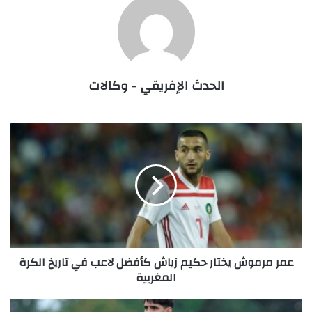
الحدث الإفريقي - وكالات
عمر
مرموش
يختار
حكيم
زياش
كأفضل
لاعب
في
تاريخ
عمر مرموش يختار حكيم زياش كأفضل لاعب في تاريخ الكرة
الكرة
المغربية
المغربية
ياسين