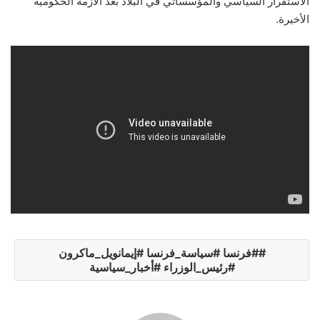
الاستقرار السياسي والمؤسساتي في البلاد بعد الأزمة الحكومية
الأخيرة.
#فرنسا #سياسة_فرنسا #إيمانويل_ماكرون
#رئيس_الوزراء #أخبار_سياسية