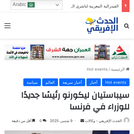
Arabic
الفيدرالية المغربية لناشري الصحف تدعو إلى إصلاح عميق للقطاع وتؤكد تمسكها باستقلالية الجسم المهني
ابحث عن
الق
الرئيسية
/
Hot events
Hot events
أخبار
أخبار سريعة
العالم
سياسة
سيباستيان ليكورنو رئيسًا جديدًا
للوزراء في فرنسا
Send
الحدث الإفريقي - وكالات
9 شتنبر، 2025
0
أقل من دقيقة
an