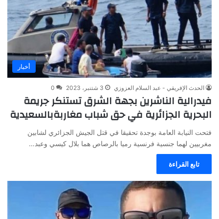
أخبار
الحدث الإفريقي - عبد السلام العزوزي
3 شتنبر، 2023
0
فيدرالية الناشرين بجهة الشرق تستنكر جريمة
البحرية الجزائرية في حق شباب مغاربةبالسعيدية
فتحت النيابة العامة بوجدة تحقيقا في قتل الجيش الجزائري لشابين
مغربيين لهما جنسية فرنسية رميا بالرصاص هما بلال كيسي وعبد…
تابع القراءة