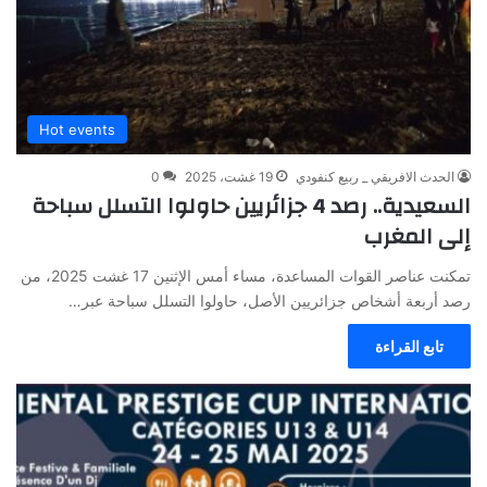
Hot events
الحدث الافريقي _ ربيع كنفودي
19 غشت، 2025
0
السعيدية.. رصد 4 جزائريين حاولوا التسلل سباحة
إلى المغرب
تمكنت عناصر القوات المساعدة، مساء أمس الإثنين 17 غشت 2025، من
رصد أربعة أشخاص جزائريين الأصل، حاولوا التسلل سباحة عبر…
تابع القراءة