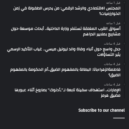
قبل 1 ساعة
المجلس الاقتصادي والرشد الرقمي: من يحرس الطفولة في زمن
الخوارزميات؟
قبل 1 ساعة
أسواق القرب المغلقة تستنفر وزارة الداخلية.. أبحاث موسعة حول
مشاريع بملايير الدراهم
قبل 4 ساعات
جدل واسع حول أنباء وفاة والد ليونيل ميسي.. غياب التأكيد الرسمي
يثير التساؤلات
قبل 4 ساعات
فاطمةالزهراءباتا: البطالة بالمفهوم الضيق..أم الحكومة بالمفهوم
الضيق؟
قبل 4 ساعات
الإمارات.. استهداف سفينة تابعة لـ”ـأدنوك” بصاروخ أثناء عبورها
مضيق هرمز
Subscribe to our channel