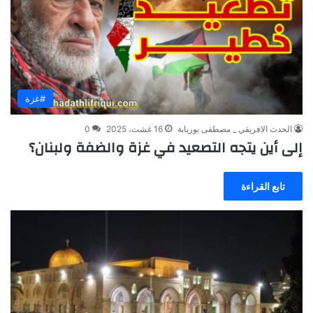
#غزة
الحدث الافريقي _ مصطفى بوريابة
16 غشت، 2025
0
إلى أين يتجه التصعيد في غزة والضفة ولبنان؟
تابع القراءة