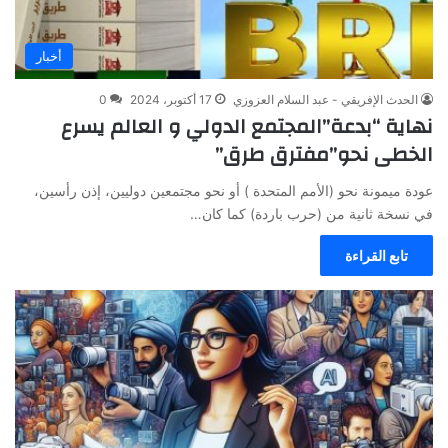
أخبار
الحدث الإفريقي - عبد السلام العزوزي
17 أكتوبر، 2024
0
نهاية “بدعة”المجتمع الدولي و العالم يسرع
الخطى نحو”مفترق طرق”
عودة ميمونة نحو (الأمم المتحدة ) أو نحو مجتمعين دوليين، إذن رأسين،
في نسخة ثانية من (حرب باردة) كما كان…
تابع القراءة