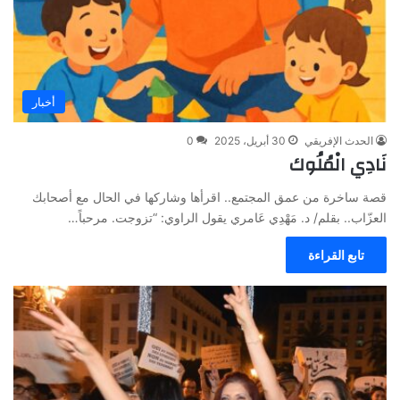
أخبار
الحدث الإفريقي
30 أبريل، 2025
0
نَادِي الْمُلُوك
قصة ساخرة من عمق المجتمع.. اقرأها وشاركها في الحال مع أصحابك
العزّاب.. بقلم/ د. مَهْدِي عَامري يقول الراوي: “تزوجت. مرحباً…
تابع القراءة