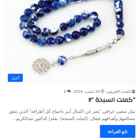
أخبار
الحدث الإفريقي
30 غشت، 2024
0
“كملت السبحة “!!
مثل شعبي عراقي “يعبر عن اكتمال أمر باجماع كل أطرافه” الذين تتفق
مصالحهمً وأهدافهم فيقال: (كملت السبحة). بقلم/ الدكتور عبدالكريم…
تابع القراءة