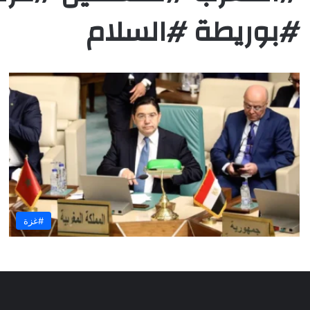
#بوريطة #السلام
#غزة