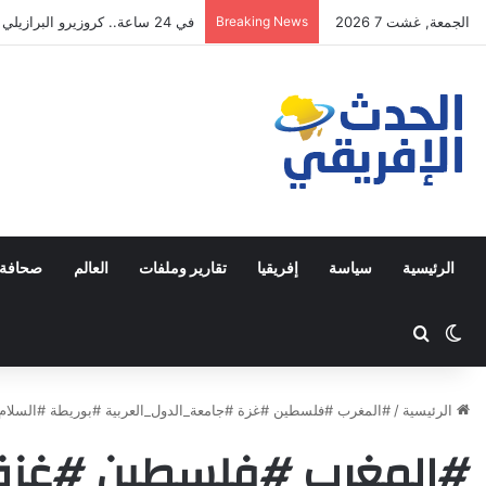
الجمعة, غشت 7 2026
Breaking News
في 24 ساعة.. كروزيرو البرازيلي يستعير 3 لاعبين من الدوري السعودي في صفقة غير مسبوقة
الرئيسية
سياسة
إفريقيا
تقارير وملفات
العالم
صحافة 
Switch skin
ابحث عن
الرئيسية
/
#المغرب #فلسطين #غزة #جامعة_الدول_العربية #بوريطة #السلام
#المغرب #فلسطين #غزة 