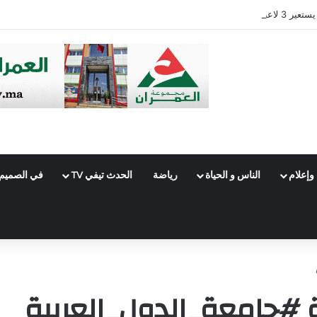
وإعلام
الناس و الحياة
رياضة
الحدث تيفي TV
في الصميم
#جامعة_الدول_العربية