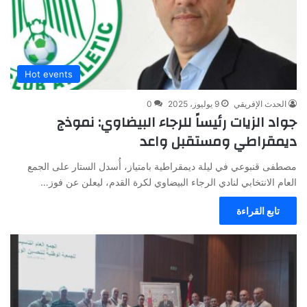
Hot events
الحدث الإفريقي
9 يوليوز، 2025
0
جواد الزيات رئيساً للرجاء البيضاوي: نموذج
ديمقراطي ومستقبل واعد
مصطفى قنبوعي في ليلة ديمقراطية بامتياز، أُسدل الستار على الجمع
العام الانتخابي لنادي الرجاء البيضاوي لكرة القدم، ليعلن عن فوز…
تابع القراءة