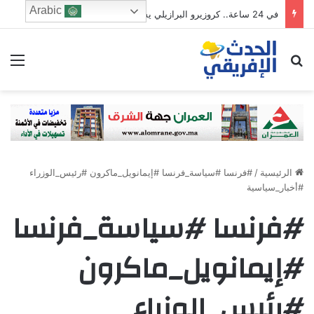
Arabic
في 24 ساعة.. كروزيرو البرازيلي يستعير 3 لاعبين من الدوري السعودي في صفقة غير مسبوقة
ابحث عن
الق
الرئيسية
/
#فرنسا #سياسة_فرنسا #إيمانويل_ماكرون #رئيس_الوزراء
#أخبار_سياسية
#فرنسا #سياسة_فرنسا
#إيمانويل_ماكرون
#رئيس_الوزراء