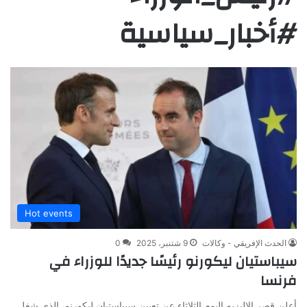
#أخبار_سياسية
Hot events
الحدث الإفريقي - وكالات
9 شتنبر، 2025
0
سيباستيان ليكورنو رئيسًا جديدًا للوزراء في
فرنسا
أعلن قصر الإليزيه اليوم الثلاثاء عن تعيين سيباستيان ليكورنو، الذي شغل