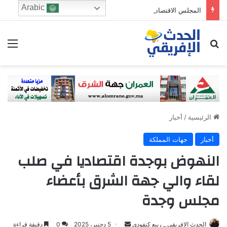
Arabic
المجلس الاقتصادي والرشد الرقمي: من يحرس الطفولة في زمن الخوارزميات؟
ابحث عن
الق
الرئيسية
/
أخبار
أخبار
جهات المملكة
النهوض بوجدة اقتصاديا في صلب
لقاء والي جهة الشرق بأعضاء
مجلس وجدة
Send
الحدث الافريقي _ ربيع كنفودي
5 دجنبر، 2025
0
دقيقة قراءة