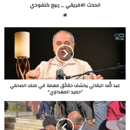
الحدث الافريقي _ ربيع كنفودي
Website
عبد
الله
البقالي
يكشف
حقائق
مهمة
في
ملف
الصحفي
عبد الله البقالي يكشف حقائق مهمة في ملف الصحفي
"حميد
"حميد المهداوي"
المهداوي"
عامل
قلعة
السراغنة
يبعث
برسائل