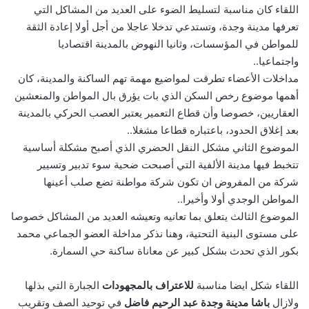
اللقاء كان مناسبة لتسليط الضوء على العديد من المشاكل التي
تعرفها مدينة وجدة، وتستدعي تدخلا عاجلا من أجل أولا إعادة الثقة
للمواطن في المؤسسات، وثانيا النهوض بالمدينة اقتصاديا
واجتماعيا..
مداخلات الأعضاء تطرقت لمواضيع مهمة تهم الساكنة والمدينة، كان
أهمها موضوع رخص السكن الذي بات يؤرق بال المواطن والمنعشين
العقاريين، خصوصا وأن قطاع التعمير يعتبر العصب الحركي بالمدينة
بعد إغلاق الحدود، باعتباره قطاعا مشغلا..
الموضوع الثاني مشكل النقل الحضري الذي أصبح مشكلة أساسية
تتخبط فيها مدينة الألفية التي أصبحت ضحية سوء تدبير وتسيير
شركة من المفروض ان تكون شركة مواطنة تضع صلب أعينها
المواطن الوجدي أولا وأخيرا..
الموضوع الثالث يتعلق بما تعانيه وتعيشه العديد من المشاكل خصوصا
على مستوى البنية التحتية، وهنا نذكر مداخلة العضو الجماعي محمد
بكور الذي تحدث بشكل كبير عن معاناة ساكنة حي السمارة.
اللقاء شكل ايضا مناسبة
للاعتراف بالمجهودات
الجبارة التي بذلها
ولازال
باشا مدينة وجدة عبد الرحيم فاضل
في توحيد الصف وتقريب