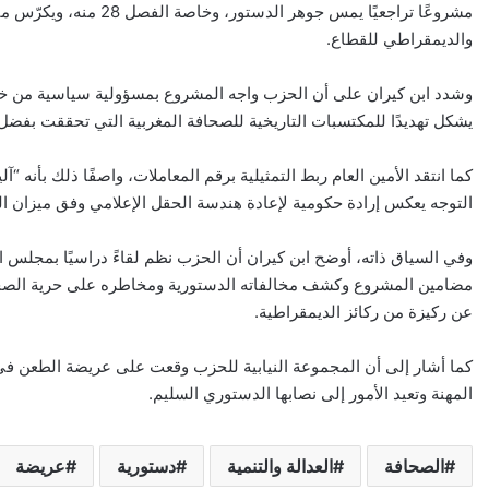
مشروعًا تراجعيًا يمس جوه
والديمقراطي للقطاع.
وشدد ابن كيران على أن الحزب واجه المشروع بمسؤولية سياسية من خلال بي
يشكل تهديدًا للمكتسبات التاريخية للصحافة المغربية التي تحققت بفضل ن
كما انتقد الأمين العام ربط التمثيلية برقم المعاملات، واصفًا ذلك بأنه “آ
التوجه يعكس إرادة حكومية لإعادة هندسة الحقل الإعلامي وفق ميزان القو
وفي السياق ذاته، أوضح ابن كيران أن الحزب نظم لقاءً دراسيًا بمجلس 
مضامين المشروع وكشف مخالفاته الدستورية ومخاطره على حرية الصحاف
عن ركيزة من ركائز الديمقراطية.
كما أشار إلى أن المجموعة النيابية للحزب وقعت على عريضة الطعن في 
المهنة وتعيد الأمور إلى نصابها الدستوري السليم.
الصحافة
العدالة والتنمية
دستورية
عريضة