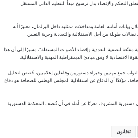
ر الدستور، وخاصة الفصل 28 منه، ويكرّس منطق التحكم والإقصاء بدل ترسيخ مبدأ التنظيم الذاتي المستقل
انات أمانته العامة ومداخلات ممثليه داخل البرلمان، معتبرًا أنه
ضالات طويلة من أجل الاستقلالية والتعددية وحرية التعبير.
لية مقنّعة لتصفية التعددية وإقصاء الأصوات المستقلة”، مشيرًا إلى أن هذا
ة الاقتصادية لا وفق مبادئ الديمقراطية المهنية والاستقلالية.
النواب جمع مهنيين وخبراء دستوريين وفاعلين إعلاميين، خُصص لتحليل
ة، مؤكدًا أن الدفاع عن استقلالية المجلس الوطني للصحافة هو دفاع
دستورية المشروع، معربًا عن أمله في أن تُنصف المحكمة الدستورية
قانون