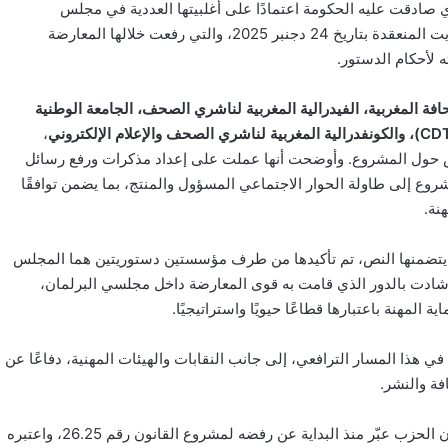
خُصص للتداول في مستجدات مشروع القانون رقم 25.26، الذي صادقت عليه الحكومة اعتمادًا على أغلبيتها العددية في مجلس
المستشارين، وسط انسحاب جماعي لفرق المعارضة خلال جلسة التصويت المنعقدة بتاريخ 24 دجنبر 2025، والتي رفعت خلالها المعارضة
 لأحكام الدستور.
افة المغربية، الفيدرالية المغربية لناشري الصحف، الجامعة الوطنية
،
قاش حول المشروع. وأوضحت أنها عملت على إعداد مذكرات ورفع رسائل
ع إلى طاولة الحوار الاجتماعي المسؤول والمنتج، بما يضمن توافقًا
نة.
لتي يتضمنها النص، تم تأكيدها من طرف مؤسستين دستوريتين هما المجلس
أشادت بالدور الذي قامت به قوى المعارضة داخل مجلسي البرلمان،
مهنة باعتبارها قطاعًا حيويًا واستراتيجيًا.
هذا المسار الترافعي، إلى جانب النقابات والهيئات المهنية، دفاعًا عن
ة والنشر.
من جانبه، أكد الأمين العام لحزب العدالة والتنمية، عبد الإله ابن كيران، أن الحزب عبّر منذ البداية عن رفضه لمشروع القانون رقم 26.25، واعتبره