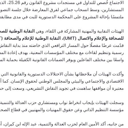
الاجتماع 
ملتمسًا بإحالة المشروع على المحكمة الدستورية للبت في مدى مطابقته
الهيئات النقابية والمهنية المشاركة في اللقاء، وهي
النقابة الوطنية للصح
للصحافة والإعلام والاتصال (UMT)، النقابة الوطنية للإعلام والصحافة (CDT)، والكونفدرالية المغربية لناشري الصحف والإعلام الإلكتروني
قدّمت عرضًا مفصلًا حول المسار الترافعي الذي خاضته منذ بداية الن
رسمية وتنظيم لقاءات مع مختلف المؤسسات المعنية، بهدف إعادة المشرو
واسعًا بين مختلف الفاعلين ويوفر الضمانات القانونية الكفيلة بحماية المه
وأكدت الهيئات أن ملاحظاتها بشأن الاختلالات الدستورية والقانونية ا
الاقتصادي والاجتماعي والبيئي والمجلس الوطني لحقوق الإنسان. كما 
معتبرة أن مواقفها ساهمت في تجويد النقاش التشريعي، وسعت إلى حماية ال
وسجلت الهيئات بإيجاب انخراط نواب ومستشاري حزب العدالة والتنمية في 
مؤسسة التنظيم الذاتي وعن حقوق المهنيات والمهنيين في قطاع الصحاف