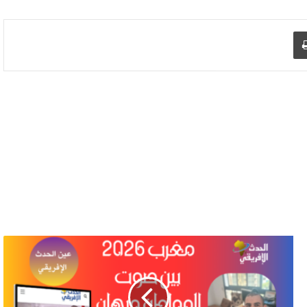
د الإلكتروني
اطبع
مغرب
2026..
بين
صوت
المواطن