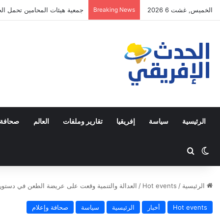
الخميس, غشت 6 2026
Breaking News
جمعية هيئات المحامين تحمل الحك
الرئيسية
سياسة
إفريقيا
تقارير وملفات
العالم
صحافة 
Switch skin
ابحث عن
الرئيسية
/
Hot events
/
العدالة والتنمية وقعت على عريضة الطعن في دستوري
Hot events
أخبار
الرئيسية
سياسة
صحافة وإعلام