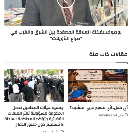
الشرق
والغرب
في
"صراع
التأويلات"
بوصوف..يفكك العلاقة المعقدة بين الشرق والغرب في
"صراع التأويلات"
مقالات ذات صلة
أي فعل..لأي مسرح عربي منشود؟
جمعية هيئات المحامين تحمل
الحكومة مسؤولية تعثر الملفات
قبل 54 minutes
القضائية وتؤكد: المحاكمة العادلة
لا تستقيم دون حضور الدفاع
قبل 1 ساعة