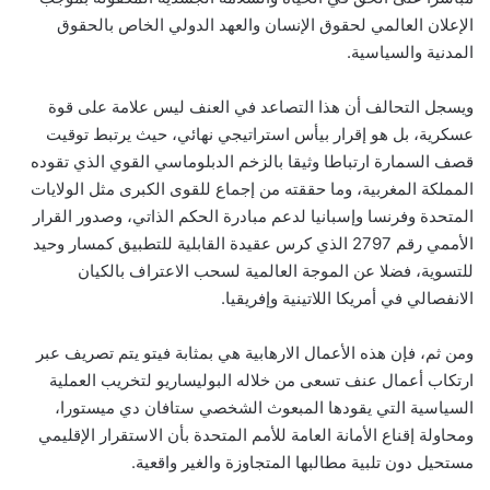
الإعلان العالمي لحقوق الإنسان والعهد الدولي الخاص بالحقوق
المدنية والسياسية.
ويسجل التحالف أن هذا التصاعد في العنف ليس علامة على قوة
عسكرية، بل هو إقرار بيأس استراتيجي نهائي، حيث يرتبط توقيت
قصف السمارة ارتباطا وثيقا بالزخم الدبلوماسي القوي الذي تقوده
المملكة المغربية، وما حققته من إجماع للقوى الكبرى مثل الولايات
المتحدة وفرنسا وإسبانيا لدعم مبادرة الحكم الذاتي، وصدور القرار
الأممي رقم 2797 الذي كرس عقيدة القابلية للتطبيق كمسار وحيد
للتسوية، فضلا عن الموجة العالمية لسحب الاعتراف بالكيان
الانفصالي في أمريكا اللاتينية وإفريقيا.
ومن ثم، فإن هذه الأعمال الارهابية هي بمثابة فيتو يتم تصريف عبر
ارتكاب أعمال عنف تسعى من خلاله البوليساريو لتخريب العملية
السياسية التي يقودها المبعوث الشخصي ستافان دي ميستورا،
ومحاولة إقناع الأمانة العامة للأمم المتحدة بأن الاستقرار الإقليمي
مستحيل دون تلبية مطالبها المتجاوزة والغير واقعية.