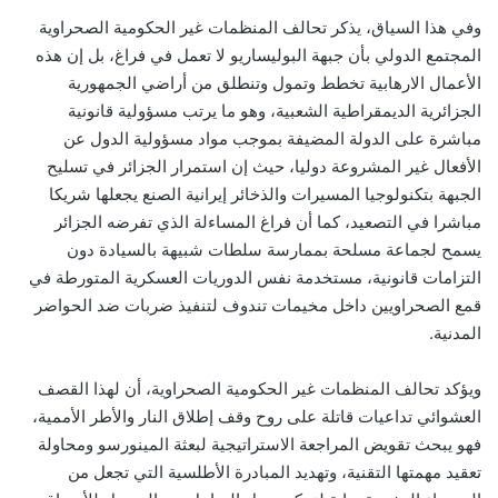
وفي هذا السياق، يذكر تحالف المنظمات غير الحكومية الصحراوية
المجتمع الدولي بأن جبهة البوليساريو لا تعمل في فراغ، بل إن هذه
الأعمال الارهابية تخطط وتمول وتنطلق من أراضي الجمهورية
الجزائرية الديمقراطية الشعبية، وهو ما يرتب مسؤولية قانونية
مباشرة على الدولة المضيفة بموجب مواد مسؤولية الدول عن
الأفعال غير المشروعة دوليا، حيث إن استمرار الجزائر في تسليح
الجبهة بتكنولوجيا المسيرات والذخائر إيرانية الصنع يجعلها شريكا
مباشرا في التصعيد، كما أن فراغ المساءلة الذي تفرضه الجزائر
يسمح لجماعة مسلحة بممارسة سلطات شبيهة بالسيادة دون
التزامات قانونية، مستخدمة نفس الدوريات العسكرية المتورطة في
قمع الصحراويين داخل مخيمات تندوف لتنفيذ ضربات ضد الحواضر
المدنية.
ويؤكد تحالف المنظمات غير الحكومية الصحراوية، أن لهذا القصف
العشوائي تداعيات قاتلة على روح وقف إطلاق النار والأطر الأممية،
فهو يبحث تقويض المراجعة الاستراتيجية لبعثة المينورسو ومحاولة
تعقيد مهمتها التقنية، وتهديد المبادرة الأطلسية التي تجعل من