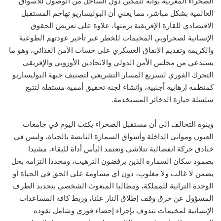
الصحراء المغربية بوابة لتمكين دول الساحل من الوصول للأسواق
العالمية بشكل مباشر، مما يعني أن البوليساريو تهاجم المستقبل
الاقتصادي للقارة الإفريقية برمتها، علاوة على تعريض الحقوق
الإنسانية لصحراويي المخيمات للخطر عبر تأخير عودتهم الطوعية
والكريمة وتقديم الإنفاق العسكري على حساب الأمن الغذائي، وهو ما
يستدعي من مجلس الأمن الدولي والاتحادين الأوروبي والإفريقي
التحرك الفوري لتسريع المسار التشريعي لتصنيف جبهة البوليساريو
كمنظمة إرهابية أجنبية، وإنشاء لجنة تحقيق أممية مستقلة لتتبع
سلسلة حيازة الذخائر المستخدمة.
وينوه التحالف إلى أن مستقبل الصحراء يكتب اليوم في جامعات
العيون وموانئ الداخلة وأسواق السمارة النابضة بالحياة، وليس في
خنادق حركة انفصالية تتلاشى وتعتمد اليأس أداة للبقاء، مشيدا
بصمود سكان السمارة الذين يرفضون الترهيب، ومجددا التزامه بحل
يضمن لا غالب ولا مغلوب، دون أي مساومة على الحق في الحياة أو
الوحدة الترابية للمملكة، ومطالبا المبعوث الشخصي بتحديد الطرف
المسؤول عن خرق وقف إطلاق النار علنا، وربط كافة المساعدات
الإنسانية لمخيمات تندوف بإجراء إحصاء فوري وشامل تقوده