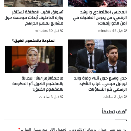
المجلس الاقتصادي والرشد
أسواق القرب المغلقة تستنفر
الرقمي: من يحرس الطفولة في
وزارة الداخلية.. أبحاث موسعة حول
زمن الخوارزميات؟
مشاريع بملايير الدراهم
قبل 45 minutes
قبل 50 minutes
جدل واسع حول أنباء وفاة والد
فاطمةالزهراءباتا: البطالة
ليونيل ميسي.. غياب التأكيد
بالمفهوم الضيق..أم الحكومة
الرسمي يثير التساؤلات
بالمفهوم الضيق؟
قبل 3 ساعات
قبل 3 ساعات
أضف تعليقاً
لن يتم نشر عنوان بريدك الإلكتروني.
الحقول الإلزامية مشار إليها بـ
*