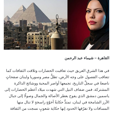
email
القاهرة – شيماء عبد الرحمن
في هذا الشرقِ العريق حيث تعاقبت الحضارات وتلاقت الثقافات كما
تتعاقب الفصول على وجه الأرض، تظلُّ مصر وسوريا ولبنان صفحاتٍ
ناصعةً في سجلِّ التاريخ، تجمعها أواصر المحبة ووشائج الذاكرة
المشتركة. فمن ضفاف النيل التي شهدت ميلاد أعظم الحضارات إلى
ياسمين دمشق الذي يفوح بعطر الأصالة والجمال وصولًا إلى جبال
الأرز الشامخة في لبنان، تمتدُّ حكايةُ أخوّةٍ راسخةٍ لا تنال منها
المسافات ولا تفرّقها الحدود إنها حكاية شعوبٍ نسجت من الثقافة