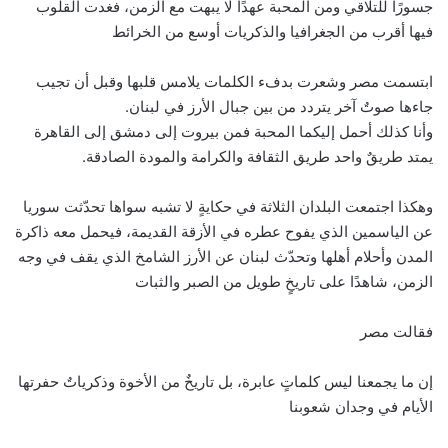
جسورًا للتلاقي ومن المحبة عهدًا لا يبهت مع الزمن، فغدت القلوب
فيها أقرب من الجغرافيا والذكريات أوسع من الخرائط
ابتسمت مصر وشعرت بدفء الكلمات يلامس قلبها وقبل أن تجيب
جاءها صوتٌ آخر يتردد من بين جبال الأرز في لبنان.
وأنا كذلك أحمل إليكما المحبة فمن بيروت إلى دمشق إلى القاهرة
يمتد طريقٌ واحد طريق الثقافة والكرامة والمودة الصادقة.
وهكذا اجتمعت البلدان الثلاثة في حكايةٍ لا تشبه سواها تحدّثت سوريا
عن الياسمين الذي يفوح عطره في الأزقة القديمة، فيحمل معه ذاكرة
المدن وأحلام أهلها وتحدّث لبنان عن الأرز الشامخ الذي يقف في وجه
الزمن، شاهدًا على تاريخٍ طويل من الصبر والثبات
فقالت مصر
إن ما يجمعنا ليس كلماتٍ عابرة، بل تاريخٌ من الأخوة وذكرياتٌ حفرتها
الأيام في وجدان شعوبنا