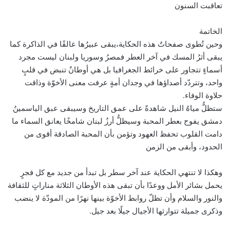
تعاقبت السنون
الخاتمة
وحين تُطوى صفحاتُ هذه الحكاية،يبقى عبيرُها عالقًا في الذاكرة كما
يبقى أثرُ المسك في آخر العطر فمصرُ وسوريا ولبنان ليست مجرد
أسماءٍ تتجاور على خرائط الجغرافيا بل هي أوطانٌ تنبض في قلبٍ
واحد، وتتردّد أصداؤها في وجدان أمةٍ عرفت معنى الأخوّة وذاقت
حلاوة الوفاء.
ستظلُّ مياهُ النيل شاهدةً على عمق التاريخ وسيبقى عبق الياسمينُ
دمشق يفوح بعطر المحبة وسيظلُّ أرزُ لبنان شامخًا يعانق السماء ما
دامت القلوب تحفظ العهود وتؤمن بأن المحبة الصادقة أقوى من
الحدود، وأبقى من الزمن
وهكذا لا تنتهي الحكاية عند آخر سطر بل تبدأ من جديد مع كل فجرٍ
يحمل بشائر الأمل ووعدًا بأن تبقى هذه الأوطان الثلاثة مناراتٍ للثقافة
والنور والسلام وأن تظلّ روابط الأخوّة بينها نهرًا من المودّة لا ينضب
وذكرى جميلة تتوارثها الأجيال جيلًا بعد جيل.