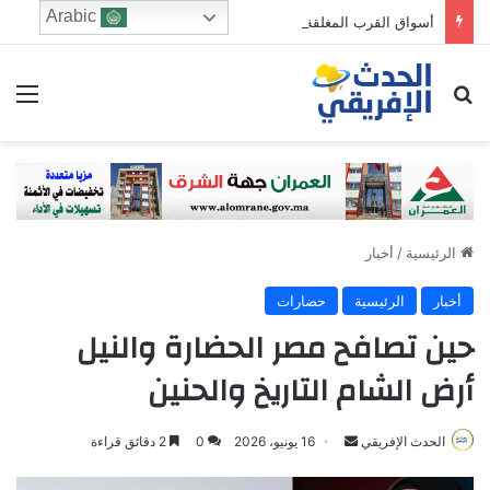
Arabic
أسواق القرب المغلقة تستنفر وزارة الداخلية.. أبحاث موسعة حول مشاريع بملايير الدراهم
ابحث عن
الق
الرئيسية
/
أخبار
أخبار
الرئيسية
حضارات
حين تصافح مصر الحضارة والنيل
أرض الشام التاريخ والحنين
Send
الحدث الإفريقي
16 يونيو، 2026
0
2 دقائق قراءة
an