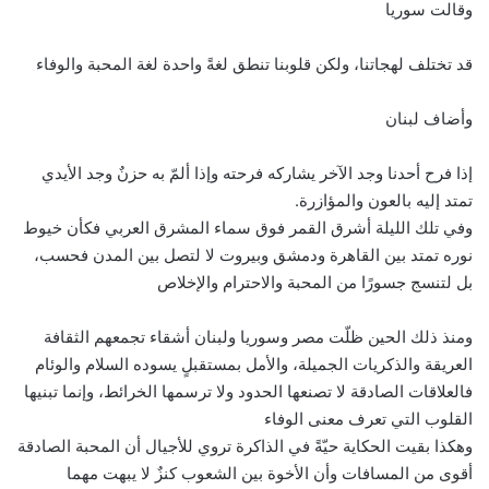
وقالت سوريا
قد تختلف لهجاتنا، ولكن قلوبنا تنطق لغةً واحدة لغة المحبة والوفاء
وأضاف لبنان
إذا فرح أحدنا وجد الآخر يشاركه فرحته وإذا ألمّ به حزنٌ وجد الأيدي
تمتد إليه بالعون والمؤازرة.
وفي تلك الليلة أشرق القمر فوق سماء المشرق العربي فكأن خيوط
نوره تمتد بين القاهرة ودمشق وبيروت لا لتصل بين المدن فحسب،
بل لتنسج جسورًا من المحبة والاحترام والإخلاص
ومنذ ذلك الحين ظلّت مصر وسوريا ولبنان أشقاء تجمعهم الثقافة
العريقة والذكريات الجميلة، والأمل بمستقبلٍ يسوده السلام والوئام
فالعلاقات الصادقة لا تصنعها الحدود ولا ترسمها الخرائط، وإنما تبنيها
القلوب التي تعرف معنى الوفاء
وهكذا بقيت الحكاية حيّةً في الذاكرة تروي للأجيال أن المحبة الصادقة
أقوى من المسافات وأن الأخوة بين الشعوب كنزٌ لا يبهت مهما