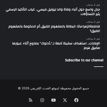
قبل 3 ساعات
جدل واسع حول أنباء وفاة والد ليونيل ميسي.. غياب التأكيد الرسمي
يثير التساؤلات
قبل 3 ساعات
فاطمةالزهراءباتا: البطالة بالمفهوم الضيق..أم الحكومة بالمفهوم
الضيق؟
قبل 4 ساعات
الإمارات.. استهداف سفينة تابعة لـ”ـأدنوك” بصاروخ أثناء عبورها
مضيق هرمز
Subscribe to our channel
جميع الحقوق محفوظة لموقع الحدث الإفريقي 2026 ©
Instagram
RSS
YouTube
Facebook
X