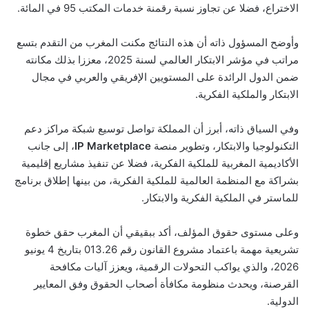
الاختراع، فضلا عن تجاوز نسبة رقمنة خدمات المكتب 95 في المائة.
وأوضح المسؤول ذاته أن هذه النتائج مكنت المغرب من التقدم بتسع
مراتب في مؤشر الابتكار العالمي لسنة 2025، معززا بذلك مكانته
ضمن الدول الرائدة على المستويين الإفريقي والعربي في مجال
الابتكار والملكية الفكرية.
وفي السياق ذاته، أبرز أن المملكة تواصل توسيع شبكة مراكز دعم
التكنولوجيا والابتكار، وتطوير منصة
IP Marketplace
، إلى جانب
الأكاديمية المغربية للملكية الفكرية، فضلا عن تنفيذ مشاريع إقليمية
بشراكة مع المنظمة العالمية للملكية الفكرية، من بينها إطلاق برنامج
للماستر في الملكية الفكرية والابتكار.
وعلى مستوى حقوق المؤلف، أكد ببقيقي أن المغرب حقق خطوة
تشريعية مهمة باعتماد مشروع القانون رقم 013.26 بتاريخ 4 يونيو
2026، والذي يواكب التحولات الرقمية، ويعزز آليات مكافحة
القرصنة، ويحدث منظومة مكافأة أصحاب الحقوق وفق المعايير
الدولية.