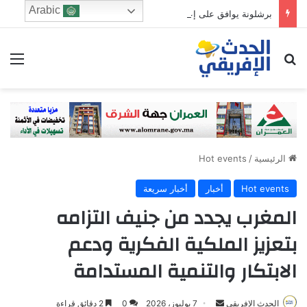
Arabic
برشلونة يوافق على إعارة رونالد أراوخو إلى ليفربول لموسم واحد
ابحث عن
الق
الرئيسية
/
Hot events
Hot events
أخبار
أخبار سريعة
المغرب يجدد من جنيف التزامه
بتعزيز الملكية الفكرية ودعم
الابتكار والتنمية المستدامة
Send
الحدث الإفريقي
7 يوليوز، 2026
0
2 دقائق قراءة