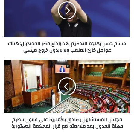
التحكيم
بعد
وداع
مصر
المونديال:
هناك
حسام حسن يهاجم التحكيم بعد وداع مصر المونديال: هناك
عوامل
عوامل خارج الملعب ولا يريدون خروج ميسي
خارج
الملعب
ولا
مجلس
يريدون
المستشارين
خروج
يصادق
ميسي
بالأغلبية
على
قانون
تنظيم
مهنة
العدول
مجلس المستشارين يصادق بالأغلبية على قانون تنظيم
بعد
مهنة العدول بعد ملاءمته مع قرار المحكمة الدستورية
ملاءمته
مع