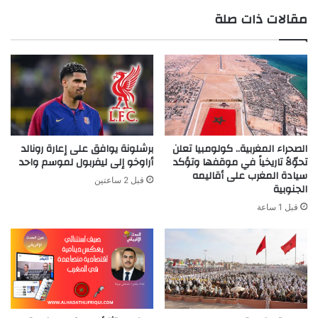
قرار
مقالات ذات صلة
المحكمة
الدستورية
الصحراء المغربية.. كولومبيا تعلن
برشلونة يوافق على إعارة رونالد
تحوّلاً تاريخياً في موقفها وتؤكد
أراوخو إلى ليفربول لموسم واحد
سيادة المغرب على أقاليمه
قبل 2 ساعتين
الجنوبية
قبل 1 ساعة