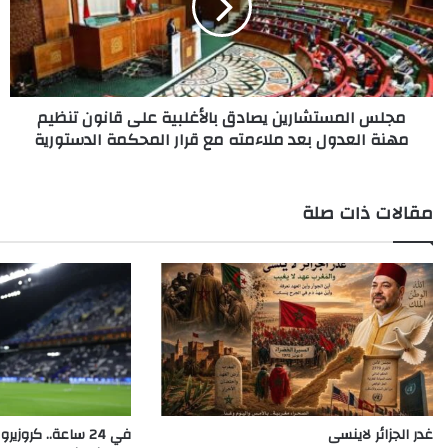
على
قانون
تنظيم
مهنة
العدول
مجلس المستشارين يصادق بالأغلبية على قانون تنظيم
بعد
مهنة العدول بعد ملاءمته مع قرار المحكمة الدستورية
ملاءمته
مع
قرار
المحكمة
مقالات ذات صلة
الدستورية
غدر الجزائر لاينسى