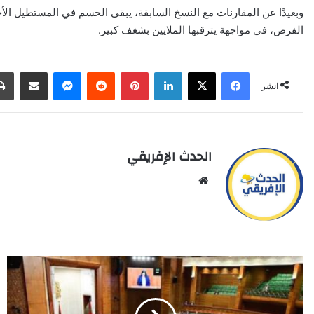
وبعيدًا عن المقارنات مع النسخ السابقة، يبقى الحسم في المستطيل الأخ
الفرص، في مواجهة يترقبها الملايين بشغف كبير.
X
Facebook
LinkedIn
Pinterest
Reddit
Messenger
انشر عبر البري
انشر
الحدث الإفريقي
Website
مجلس
المستشارين
يصادق
بالأغلبية