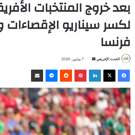
بعد خروج المنتخبات الأفري
لكسر سيناريو الإقصاءات 
فرنسا
Send
الحدث الإفريقي
7 يوليوز، 2026
an
X
Facebook
LinkedIn
Pinterest
Reddit
Messenger
انشر عبر البريد الإلكتروني
email