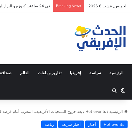
الخميس, غشت 6 2026
Breaking News
في 24 ساعة.. كروزيرو البرازيلي يستعير 3 لاعبين من الدوري السعودي في صفقة غير مسبوقة
الرئيسية
سياسة
إفريقيا
تقارير وملفات
العالم
صحافة 
Switch skin
ابحث عن
الرئيسية
/
Hot events
/
بعد خروج المنتخبات الأفريقية.. المغرب أمام فرصة 
Hot events
أخبار
أخبار سريعة
رياضة