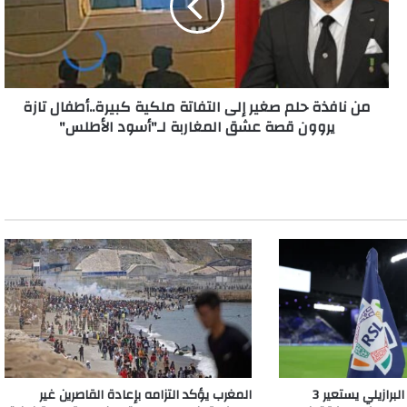
إلى
التفاتة
ملكية
كبيرة..أطفال
تازة
من نافذة حلم صغير إلى التفاتة ملكية كبيرة..أطفال تازة
يروون
يروون قصة عشق المغاربة لـ"أسود الأطلس"
قصة
عشق
المغاربة
لـ"أسود
الأطلس"
في 24 ساعة.. كروزيرو البرازيلي يستعير 3
المغرب يؤكد التزامه بإعادة القاصرين غير