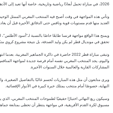
2026، في مباراة تحمل أبعادًا رياضية وتاريخية، خاصة أنها تعيد إلى الأذهان لقاء نصف نهائي مونديال قطر 2022.
وتأتي هذه المواجهة في وقت أصبح فيه المنتخب المغربي الممثل الوحيد لل
العديد منها قدم مستويات قوية ونافس حتى الدقائق الأخيرة قبل أن يغادر
ويمنح هذا الواقع مواجهة فرنسا طابعًا خاصًا بالنسبة لـ”أسود الأطلس”، 
تحقق في مونديال قطر لم يكن وليد الصدفة، بل نتيجة مشروع كروي متكام
وتبقى مباراة قطر 2022 حاضرة في ذاكرة الجماهير المغر
واليوم، يجد المنتخب المغربي نفسه أمام فرصة جديدة لمواجهة المنافس
المشاركات القارية والعالمية خلال السنوات الأخيرة.
ويرى متابعون أن مثل هذه المباريات تُحسم غالبًا بالتفاصيل الصغيرة، 
النهاية، خصوصًا أمام منتخب يمتلك خبرة كبيرة في الأدوار الإقصائية.
وسيكون ربع النهائي اختبارًا حقيقيًا لطموحات المنتخب المغربي، الذي يسع
مسبوق لكرة القدم الأفريقية، في مواجهة ينتظر أن تحظى بمتابعة جماهي