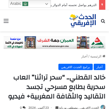
Arabic
الدرهم يواصل تحسنه أمام الدولار والأورو خلال الأسبوع الممتد من 30 يوليوز إلى 5 غشت
ابحث عن
الق
الرئيسية
/
أخبار
أخبار
برامج الحدث الافريقي
خالد القطني.. “سحر تراثنا” العاب
سحرية بطابع مسرحي تجسد
التقاليد والثقافة المغربية+ فيديو
Send
الحدث الافريقي _ مصطفى بوريابة
23 أكتوبر، 2024
0