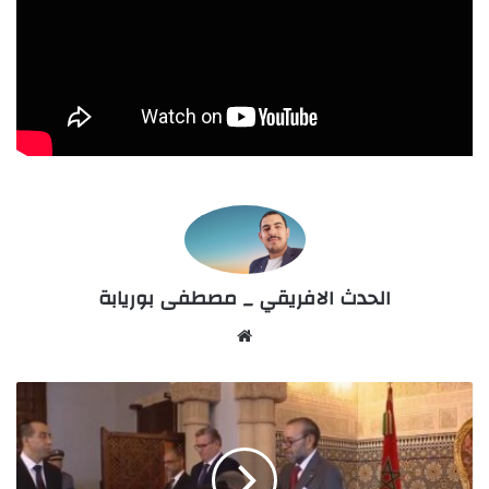
الحدث الافريقي _ مصطفى بوريابة
Website
الملك
محمد
السادس
يعين
النسخة