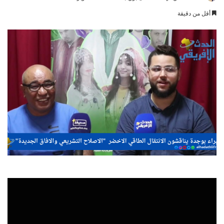
an
أقل من دقيقة
email