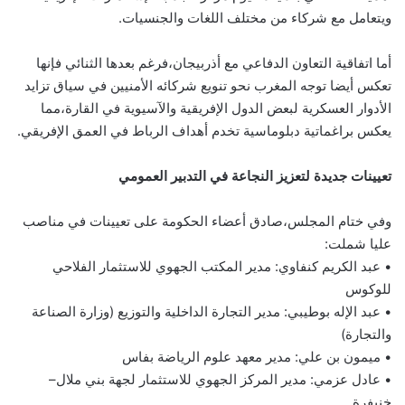
ويتعامل مع شركاء من مختلف اللغات والجنسيات.
أما اتفاقية التعاون الدفاعي مع أذربيجان،فرغم بعدها الثنائي فإنها
تعكس أيضا توجه المغرب نحو تنويع شركائه الأمنيين في سياق تزايد
الأدوار العسكرية لبعض الدول الإفريقية والآسيوية في القارة،مما
يعكس براغماتية دبلوماسية تخدم أهداف الرباط في العمق الإفريقي.
تعيينات جديدة لتعزيز النجاعة في التدبير العمومي
وفي ختام المجلس،صادق أعضاء الحكومة على تعيينات في مناصب
عليا شملت:
• عبد الكريم كنفاوي: مدير المكتب الجهوي للاستثمار الفلاحي
للوكوس
• عبد الإله بوطيبي: مدير التجارة الداخلية والتوزيع (وزارة الصناعة
والتجارة)
• ميمون بن علي: مدير معهد علوم الرياضة بفاس
• عادل عزمي: مدير المركز الجهوي للاستثمار لجهة بني ملال–
خنيفرة