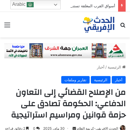
Arabic
أسواق القرب المغلقة تستنفر وزارة الداخلية.. أبحاث موسعة حول مشاريع بملايير الدراهم
ابحث عن
الق
الرئيسية
/
أخبار
أخبار
الرئيسية
تقارير وملفات
من الإصلاح القضائي إلى التعاون
الدفاعي: الحكومة تصادق على
حزمة قوانين ومراسيم استراتيجية
Send
الحدث الافريقي-كريمة العلام
30 ماي، 2025
0
2 دقائق قراءة