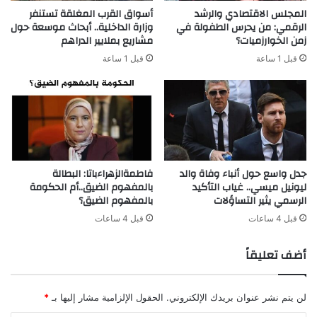
المجلس الاقتصادي والرشد
أسواق القرب المغلقة تستنفر
الرقمي: من يحرس الطفولة في
وزارة الداخلية.. أبحاث موسعة حول
زمن الخوارزميات؟
مشاريع بملايير الدراهم
قبل 1 ساعة
قبل 1 ساعة
جدل واسع حول أنباء وفاة والد
فاطمةالزهراءباتا: البطالة
ليونيل ميسي.. غياب التأكيد
بالمفهوم الضيق..أم الحكومة
الرسمي يثير التساؤلات
بالمفهوم الضيق؟
قبل 4 ساعات
قبل 4 ساعات
أضف تعليقاً
لن يتم نشر عنوان بريدك الإلكتروني.
الحقول الإلزامية مشار إليها بـ
*