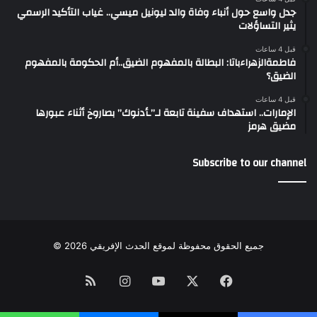
جدل واسع حول أنباء وفاة والد ليونيل ميسي.. غياب التأكيد الرسمي
يثير التساؤلات
قبل 4 ساعات
فاطمةالزهراءباتا: البطالة بالمفهوم الضيق..أم الحكومة بالمفهوم
الضيق؟
قبل 4 ساعات
الإمارات.. استهداف سفينة تابعة لـ”ـأدنوك” بصاروخ أثناء عبورها
مضيق هرمز
Subscribe to our channel
جميع الحقوق محفوظة لموقع الحدث الإفريقي 2026 ©
Instagram
RSS
YouTube
Facebook
X