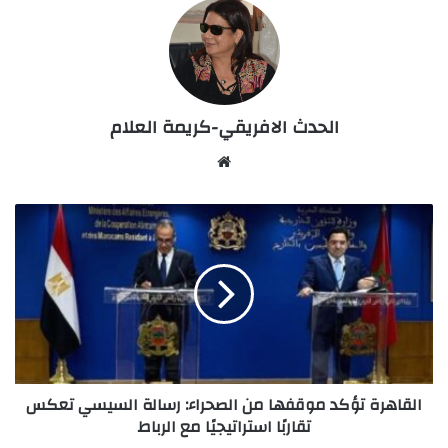
الحدث الافريقي-كريمة العلام
Website
القاهرة
تؤكد
موقفها
من
الصحراء:
رسالة
السيسي
تعكس
تقاربًا
القاهرة تؤكد موقفها من الصحراء: رسالة السيسي تعكس
استراتيجيًا
تقاربًا استراتيجيًا مع الرباط
مع
الرباط