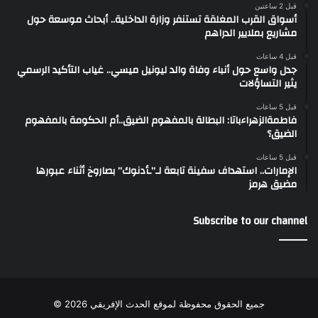
قبل 2 ساعتين
أسواق القرب المغلقة تستنفر وزارة الداخلية.. أبحاث موسعة حول
مشاريع بملايير الدراهم
قبل 4 ساعات
جدل واسع حول أنباء وفاة والد ليونيل ميسي.. غياب التأكيد الرسمي
يثير التساؤلات
قبل 5 ساعات
فاطمةالزهراءباتا: البطالة بالمفهوم الضيق..أم الحكومة بالمفهوم
الضيق؟
قبل 5 ساعات
الإمارات.. استهداف سفينة تابعة لـ”ـأدنوك” بصاروخ أثناء عبورها
مضيق هرمز
Subscribe to our channel
جميع الحقوق محفوظة لموقع الحدث الإفريقي 2026 ©