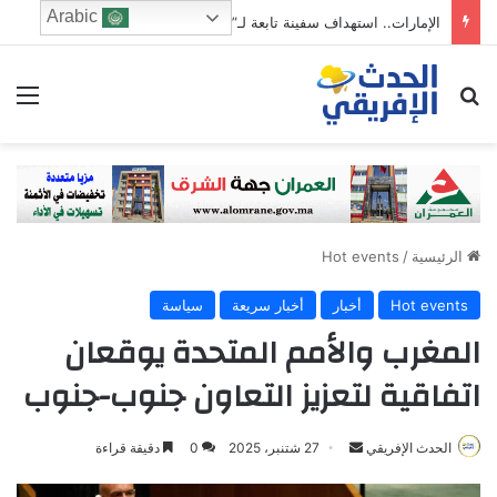
Arabic
الإمارات.. استهداف سفينة تابعة لـ”ـأدنوك” بصاروخ أثناء عبورها مضيق هرمز
ابحث عن
الق
الرئيسية
/
Hot events
Hot events
أخبار
أخبار سريعة
سياسة
المغرب والأمم المتحدة يوقعان
اتفاقية لتعزيز التعاون جنوب-جنوب
Send
الحدث الإفريقي
27 شتنبر، 2025
0
دقيقة قراءة
an