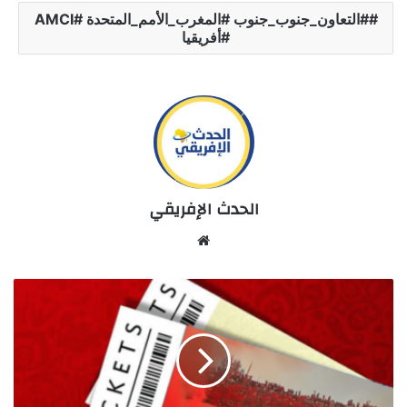
#التعاون_جنوب_جنوب #المغرب_الأمم_المتحدة #AMCI
#أفريقيا
الحدث الإفريقي
Website
انطلاق
عملية
بيع
التذاكر
الخاصة
بودية
المنتخب