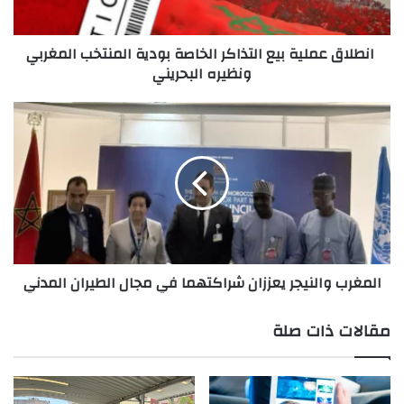
المغربي
ونظيره
انطلاق عملية بيع التذاكر الخاصة بودية المنتخب المغربي
البحريني
ونظيره البحريني
المغرب
والنيجر
يعززان
شراكتهما
في
مجال
الطيران
المدني
المغرب والنيجر يعززان شراكتهما في مجال الطيران المدني
مقالات ذات صلة