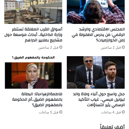
المجلس الاقتصادي والرشد
أسواق القرب المغلقة تستنفر
الرقمي: من يحرس الطفولة في
وزارة الداخلية.. أبحاث موسعة حول
زمن الخوارزميات؟
مشاريع بملايير الدراهم
قبل 2 ساعتين
قبل 2 ساعتين
جدل واسع حول أنباء وفاة والد
فاطمةالزهراءباتا: البطالة
ليونيل ميسي.. غياب التأكيد
بالمفهوم الضيق..أم الحكومة
الرسمي يثير التساؤلات
بالمفهوم الضيق؟
قبل 4 ساعات
قبل 5 ساعات
أضف تعليقاً