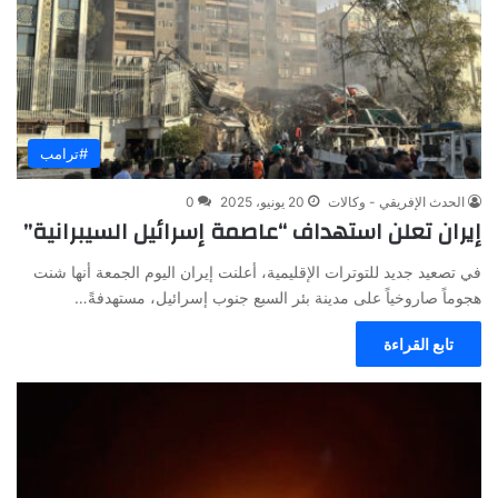
#ترامب
الحدث الإفريقي - وكالات
20 يونيو، 2025
0
إيران تعلن استهداف “عاصمة إسرائيل السيبرانية”
في تصعيد جديد للتوترات الإقليمية، أعلنت إيران اليوم الجمعة أنها شنت
هجوماً صاروخياً على مدينة بئر السبع جنوب إسرائيل، مستهدفةً…
تابع القراءة