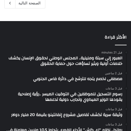
الصفحة التالية
الأكثر قراءة
قبل 21 minutes
العبور إلى سبتة ومليلية.. المجلس الوطني لحقوق الإنسان يكشف
خلاصات أولية ويثير تساؤلات حول حماية الحقوق
قبل 2 ساعتين
مصطفى لخصم يتجه للترشح في دائرة فاس الجنوبي
قبل 3 ساعات
رسوم التسجيل للموظفين في التوقيت الميسر ..رؤية إصلاحية
يقودها الوزير الميداوي وتجارب دولية تدعمها
قبل 3 ساعات
وثيقة سرية تكشف تفاصيل مشروع إنفانتينو بقيمة 20 مليار دولار
قبل 3 ساعات
رواندا.. نظام “إي كاش” للأداء الفوري يتجاوز 10.5 ملايين معاملة في