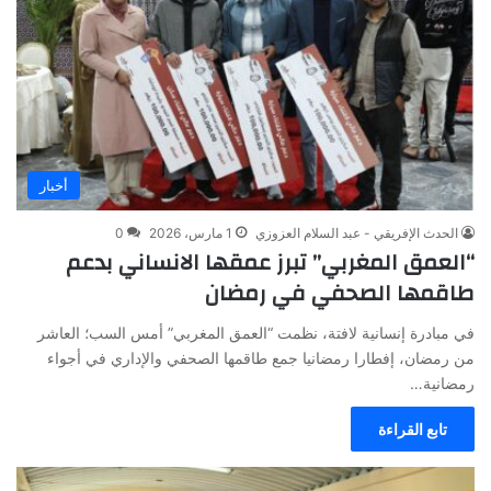
أخبار
الحدث الإفريقي - عبد السلام العزوزي
1 مارس، 2026
0
“العمق المغربي” تبرز عمقها الانساني بدعم
طاقمها الصحفي في رمضان
في مبادرة إنسانية لافتة، نظمت “العمق المغربي” أمس السب؛ العاشر
من رمضان، إفطارا رمضانيا جمع طاقمها الصحفي والإداري في أجواء
رمضانية…
تابع القراءة