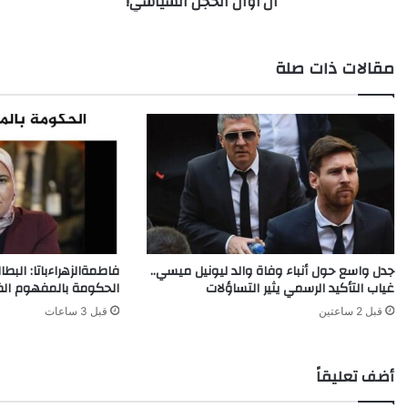
آن أوان الخجل السياسي!
مقالات ذات صلة
جدل واسع حول أنباء وفاة والد ليونيل ميسي..
فاطمةالزهراءباتا: البط
غياب التأكيد الرسمي يثير التساؤلات
الحكومة بالمفهوم ال
قبل 2 ساعتين
قبل 3 ساعات
أضف تعليقاً