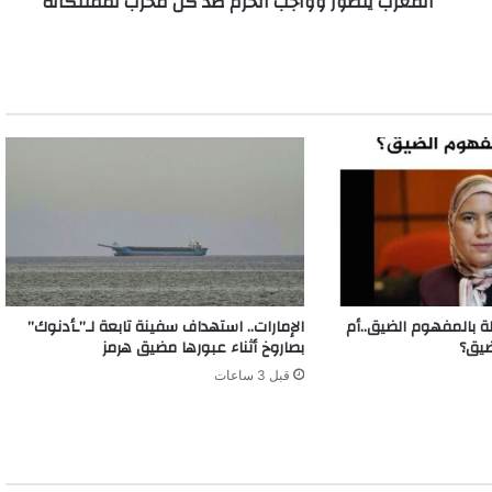
المغرب يتطور وواجب الحزم ضد كل مخرب لممتلكاته
الة بالمفهوم الضيق..أم
الإمارات.. استهداف سفينة تابعة لـ”ـأدنوك”
ضيق؟
بصاروخ أثناء عبورها مضيق هرمز
قبل 3 ساعات