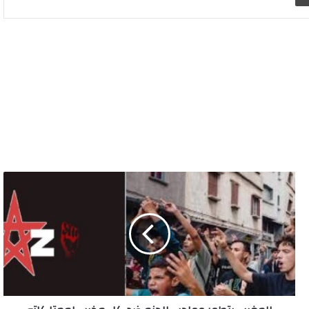
المغرب
يتطور
وواجب
الحزم
ضد
كل
مخرب
لممتلكاته