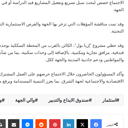
الاجتماع خصص لبحث سبل تسريع وتفعيل المشاريع قيد الدراسة أو في طو
الجهة.
وقد تمت مناقشة المؤهلات التي تزخر بها الجهة والفرص الاستثمارية الت
التحتية.
وقد حظي مشروع “إربا بول”، الكائن بالقرب من المحطة السككية بوجدة،
فندقية، مرافق تجارية ومكتبية، بالإضافة إلى وحدات سكنية، بما من شأ
والمواطنين ودعم جاذبية المدينة والجهة ككل.
وأكد المسؤولون الحاضرون خلال الاجتماع حرصهم على العمل المشترك لإ
الاقتصادية والاجتماعية لجهة الشرق، بما يعزز التنمية المستدامة ويرف
استثمار
صندوق الايداع والتدبير
والي الجهة
و
X
Facebook
LinkedIn
Pinterest
Reddit
Messenger
انشر عبر البري
انشر