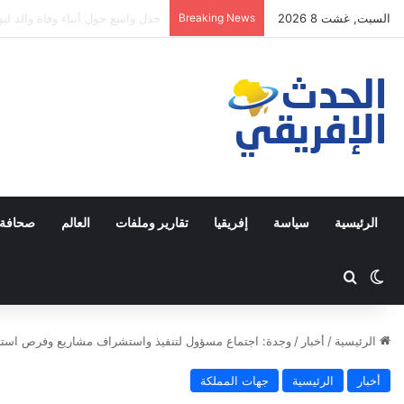
السبت, غشت 8 2026
Breaking News
فاطمةالزهراءباتا: البطالة بالمف
الرئيسية
سياسة
إفريقيا
تقارير وملفات
العالم
صحافة 
Switch skin
ابحث عن
الرئيسية
/
أخبار
/
وجدة: اجتماع مسؤول لتنفيذ واستشراف مشاريع وفرص استثم
أخبار
الرئيسية
جهات المملكة