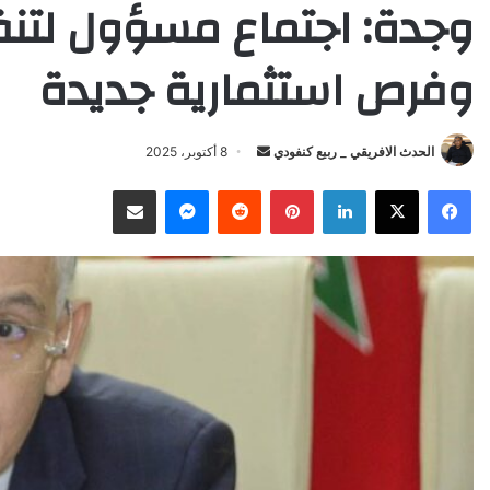
وجدة: اجتماع مسؤول لتن
وفرص استثمارية جديدة
Send
الحدث الافريقي _ ربيع كنفودي
8 أكتوبر، 2025
an
X
Facebook
LinkedIn
Pinterest
Reddit
Messenger
انشر عبر البريد الإلكتروني
email