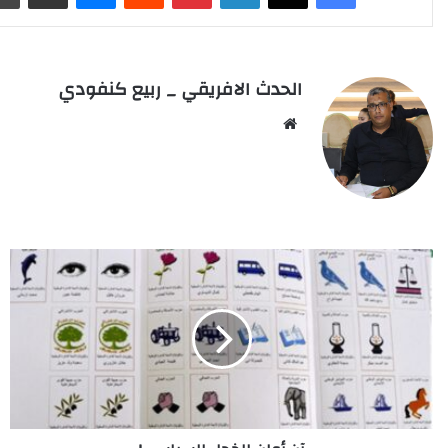
الحدث الافريقي _ ربيع كنفودي
Website
آن
أوان
الخجل
السياسي!