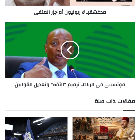
مدغشقر.. لا ريونيون أم جزر المنفى
موتسيبي
في
الرباط..
ترميم
"الثقة"
وتعديل
القوانين
موتسيبي في الرباط.. ترميم "الثقة" وتعديل القوانين
مقالات ذات صلة