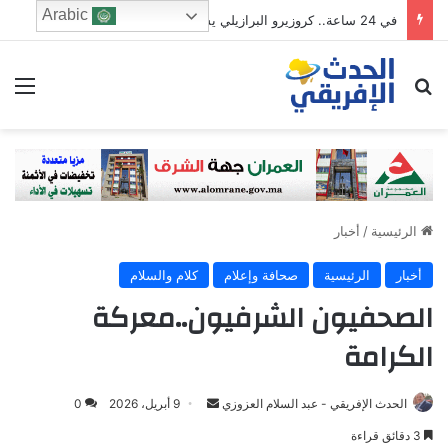
Arabic
في 24 ساعة.. كروزيرو البرازيلي يستعير 3 لاعبين من الدوري السعودي في صفقة غير مسبوقة
ابحث عن
الق
الرئيسية
/
أخبار
أخبار
الرئيسية
صحافة وإعلام
كلام والسلام
الصحفيون الشرفيون..معركة
الكرامة
Send
الحدث الإفريقي - عبد السلام العزوزي
9 أبريل، 2026
0
an
3 دقائق قراءة