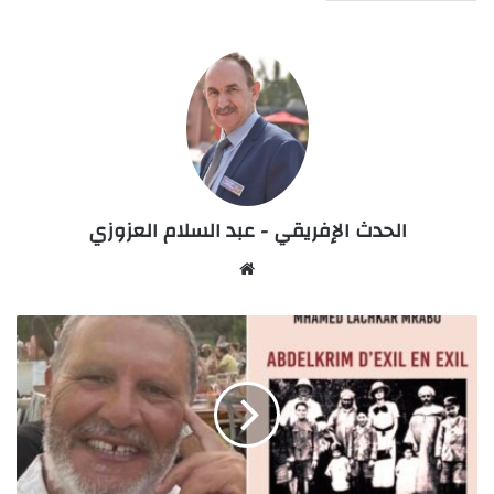
الحدث الإفريقي - عبد السلام العزوزي
Website
مدغشقر..
لا
ريونيون
أم
جزر
المنفى