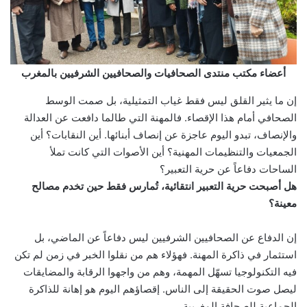
أعضاء مكتب منتدى الصحافيات والصحافيين الشرفيين بالمغرب
إن ما يثير القلق ليس فقط غياب التمثيلية، بل صمت الوسط
الصحافي أمام هذا الإقصاء. فالمهنة التي طالما دافعت عن العدالة
والإنصاف، تبدو اليوم عاجزة عن إنصاف أبنائها. أين النقابات؟ أين
الجمعيات والتنظيمات المهنية؟ أين الأصوات التي كانت تملأ
الساحات دفاعاً عن حرية التعبير؟
هل أصبحت حرية التعبير انتقائية، تُمارس فقط حين تخدم مصالح
معينة؟
إن الدفاع عن الصحافيين الشرفيين ليس دفاعاً عن الماضي، بل
استثمار في ذاكرة المهنة. فهؤلاء هم من نقلوا الخبر في زمن لم تكن
فيه التكنولوجيا تسهّل المهمة، وهم من واجهوا الرقابة والمضايقات
ليصل صوت الحقيقة إلى الناس. إقصاؤهم اليوم هو إهانة للذاكرة
الجماعية للصحافة المغربية.