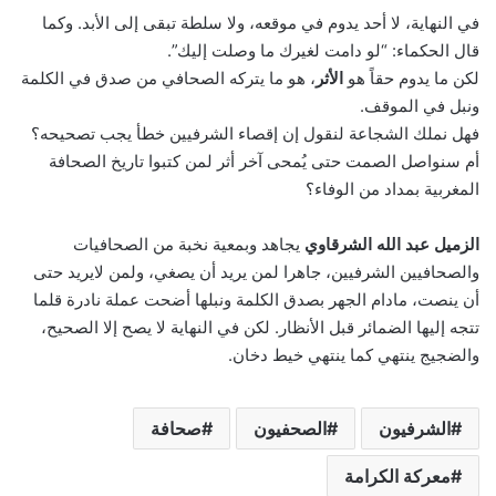
في النهاية، لا أحد يدوم في موقعه، ولا سلطة تبقى إلى الأبد. وكما
قال الحكماء: “لو دامت لغيرك ما وصلت إليك”.
لكن ما يدوم حقاً هو
الأثر
، هو ما يتركه الصحافي من صدق في الكلمة
ونبل في الموقف.
فهل نملك الشجاعة لنقول إن إقصاء الشرفيين خطأ يجب تصحيحه؟
أم سنواصل الصمت حتى يُمحى آخر أثر لمن كتبوا تاريخ الصحافة
المغربية بمداد من الوفاء؟
الزميل عبد الله الشرقاوي
يجاهد وبمعية نخبة من الصحافيات
والصحافيين الشرفيين، جاهرا لمن يريد أن يصغي، ولمن لايريد حتى
أن ينصت، مادام الجهر بصدق الكلمة ونبلها أضحت عملة نادرة قلما
تتجه إليها الضمائر قبل الأنظار. لكن في النهاية لا يصح إلا الصحيح،
والضجيج ينتهي كما ينتهي خيط دخان.
الشرفيون
الصحفيون
صحافة
معركة الكرامة