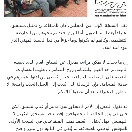
ففي النسخة الأولى من المجلس، كان للمتقاعدين تمثيل مستحق،
اعترافاً بعطائهم الطويل. أما اليوم، فقد تم محوهم من الخارطة
التنظيمية، وكأنهم لم يكونوا يوماً جزءاً من هذا الجسد المهني الذي
بنوه لبنة لبنة.
إن ما يحدث لا يمكن قراءته بمعزل عن السياق العام الذي تعيشه
المهنة: تراجع القيم، وانكماش روح التضامن، وتغليب الحسابات
الضيقة على المصلحة الجماعية. فحين يُقصى من أفنوا أعمارهم في
خدمة الصحافة، فإن الرسالة التي تُبعث إلى الجيل الجديد واضحة: لا
تنتظروا الاعتراف بعد أن تضعوا أقلامكم.
قد يقول البعض إن الأمر لا يتجاوز سوء تدبير أو غياب تنسيق، لكن
حتى في هذه الحالة، النتيجة واحدة: إقصاء فئة تستحق التكريم لا
التهميش. فهل يُعقل أن يُعتمد تمثيل المتقاعدين في النسخة الأولى
للمجلس الوطني للصحافة، ثم يُلغى في الثانية دون مبرر واضح