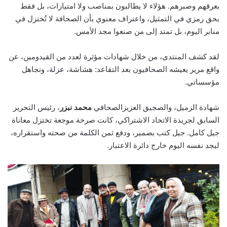
بعرقهم وصبرهم. هؤلاء لا يطالبون بمناصب ولا امتيازات، بل فقط
بحق رمزي في التمثيل، واعتراف معنوي بأن الصحافة لا تُختزل في
منابر اليوم، بل تمتد إلى من صنعوا مجد الأمس.
لقد كشف المنتدى، من خلال شهادات مؤثرة لعدد من القيدومين، عن
واقع مرير يعيشه الصحافيون بعد التقاعد: هشاشة، عزلة، وتجاهل
مؤسساتي.
شهادة الزميل، والصجيق العزيزالصحافي
محمد نبزر
، رئيس التحرير
السابق لجريدة الاتحاد الاشتراكي، كانت صرخة موجعة تختزل معاناة
جيل كامل. جيل كتب بضمير، ودفع ثمن الكلمة من صحته واستقراره،
ليجد نفسه اليوم خارج دائرة الاعتبار.