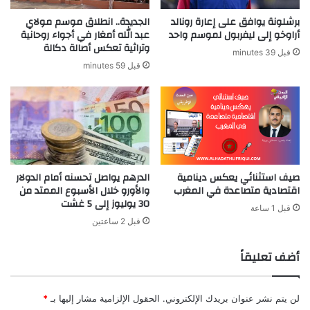
برشلونة يوافق على إعارة رونالد
الجديدة.. انطلاق موسم مولاي
أراوخو إلى ليفربول لموسم واحد
عبد الله أمغار في أجواء روحانية
وتراثية تعكس أصالة دكالة
قبل 39 minutes
قبل 59 minutes
صيف استثنائي يعكس دينامية
الدرهم يواصل تحسنه أمام الدولار
اقتصادية متصاعدة في المغرب
والأورو خلال الأسبوع الممتد من
30 يوليوز إلى 5 غشت
قبل 1 ساعة
قبل 2 ساعتين
أضف تعليقاً
لن يتم نشر عنوان بريدك الإلكتروني.
الحقول الإلزامية مشار إليها بـ
*