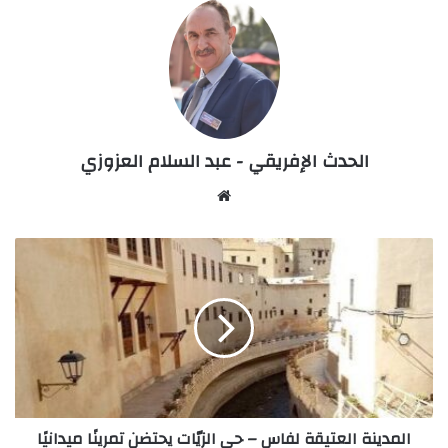
الحدث الإفريقي - عبد السلام العزوزي
Website
المدينة
العتيقة
لفاس
–
حي
الزيّات
يحتضن
تمرينًا
ميدانيًا
المدينة العتيقة لفاس – حي الزيّات يحتضن تمرينًا ميدانيًا
واسعًا