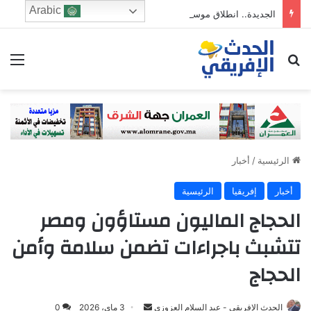
Arabic
الجديدة.. انطلاق موسم مولاي عبد الله أمغار في أجواء روحانية وتراثية تعكس أصالة دكالة
ابحث عن
الق
الرئيسية
/
أخبار
أخبار
إفريقيا
الرئيسية
الحجاج الماليون مستاؤون ومصر
تتشبث باجراءات تضمن سلامة وأمن
الحجاج
Send
الحدث الإفريقي - عبد السلام العزوزي
3 ماي، 2026
0