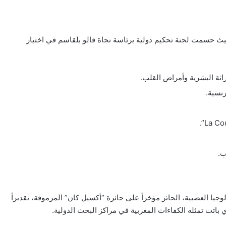
ً في ست فئات متنوعة، حيث حسمت لجنة تحكيم دولية برئاسة نجاة فالو بلقاسم في اختيار
اثة البشرية وأمراض القلب.
نسية.
ب.
ا العصبية، الحائز مؤخراً على جائزة “أكسيل كان” المرموقة، تقديراً
ي باتت تمثله الكفاءات المغربية في مراكز البحث الدولية.