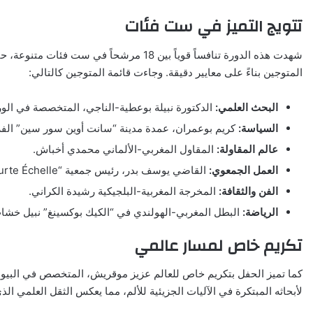
تتويج التميز في ست فئات
شهدت هذه الدورة تنافساً قوياً بين 18 مرشحا
المتوجين بناءً على معايير دقيقة. وجاءت قائمة المتوجين كالتالي:
البحث العلمي:
الدكتورة نبيلة بوعطية-الناجي، المتخصصة في الور
السياسة:
كريم بوعمران، عمدة مدينة “سانت أوين سور سين” الفر
عالم المقاولة:
المقاول المغربي-الألماني محمدي أخباش.
العمل الجمعوي:
القاضي يوسف بدر، رئيس جمعية “La Courte Échelle”.
الفن والثقافة:
المخرجة المغربية-البلجيكية رشيدة الكراني.
الرياضة:
البطل المغربي-الهولندي في “الكيك بوكسينغ” نبيل خشا
تكريم خاص لمسار عالمي
كما تميز الحفل بتكريم خاص للعالم عزيز موقريش، المتخصص في البيولوجي
لأبحاثه المبتكرة في الآليات الجزيئية للألم، مما يعكس الثقل العلمي الذ