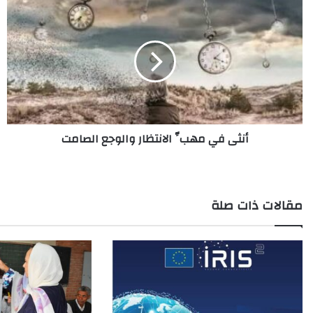
أنثى
في
مهبِّ
الانتظار
والوجع
الصامت
أنثى في مهبِّ الانتظار والوجع الصامت
مقالات ذات صلة