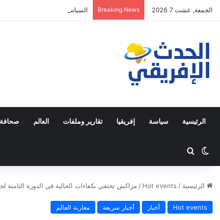
الجمعة, غشت 7 2026
Breaking News
السياسة علم لا صفقة: نحو نقاش 
الرئيسية
سياسة
إفريقيا
تقارير وملفات
العالم
صحافة 
Switch skin
ابحث عن
الرئيسية
/
Hot events
/
مراكش تحتفي بكفاءات الجالية في الدورة الثامنة لجوا
Hot events
أخبار
أخبار سريعة
مغاربة العالم