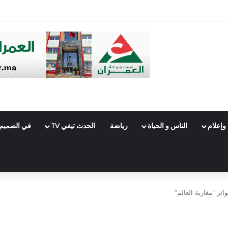
وطني لإنقاذ الفعل الحزبي من تغول المال
وإعلام
الناس و الحياة
رياضة
الحدث تيفي TV
في الصميم
ئز “مغاربة العالم”