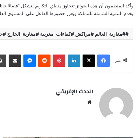
وأكد المنظمون أن هذه الجوائز تتجاوز منطق التكريم لتشكل “فضاءً عائل
يخدم التنمية الشاملة للمملكة ويعزز حضورها الفاعل على المستوى العا
#مغاربة_العالم #مراكش #كفاءات_مغربية #مغاربة_الخارج #جوا
X
Facebook
LinkedIn
Pinterest
Reddit
Messenger
انشر عبر البري
انشر
الحدث الإفريقي
Website