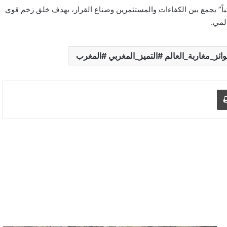
ياً” يجمع بين الكفاءات والمستثمرين وصناع القرار، بهدف خلق زخم قوي
لمي.
ئز_مغاربة_العالم #التميز_المغربي #المغرب
د الإلكتروني
اطبع