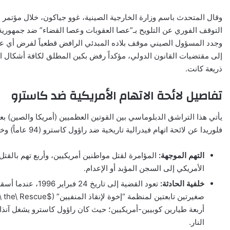
وقال المتحدث باسم وزارة الخارجية الصينية، غوو جياكون، خلال مؤتمر
التوقف الفوري عن التلويح بـ”عصا العقوبات وعصا القضاء” ضد جمهورية ك
وجدد المسؤول الصيني موقف بلاده المبدئي الرافض قطعياً لفرض أي عقوب
إلى مقتضيات القانون الدولي، مؤكداً رفض بكين المطلق لكافة أشكال ا
ذريعة كانت.
تفاصيل لائحة الاتهام الأمريكية ضد كاسترو
يأتي هذا التراشق الدبلوماسي بين القوتين العظميين (أمريكا والصين) بع
فلوريدا عن لائحة اتهام فيدرالية تاريخية ضد راؤول كاسترو (94 عاماً) وخمسة مسؤولين عسكريين آخرين، وتتضمن اللائحة:
التهم الموجهة:
المؤامرة لقتل مواطنين أمريكيين، وأربع تهم بالقتل
الأمريكي إلى السجن المؤبد أو الإعدام.
خلفية الحادثة:
أربعة طيارين كوبيين-أمريكيين؛ حيث كان راؤول كاسترو يشغل آنذاك
النار.