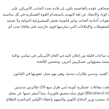
 صحافي عقده بالعاصمة بكين، إن بلاده تحث الجانب الأمريكي على
وبا، والابتعاد عن لغة التهديد باستخدام القوة العسكرية في كل مناسبة.
ات أحادية الجانب وغير قانونية تفتقر للمشروعية الدولية ولا تستند
لضغوطات والإملاءات التي تمارسها قوى خارجية على هافانا تحت أي
د ساعات قليلة من إعلان المدعي العام الأمريكي في ميامي بولاية
 العمد، وتدمير طائرات مدنية، وهي تهم تصل عقوبتها في القانون
تعود القضية إلى تاريخ 24 فبراير 1996، عندما أسقطت مقاتلات عسكرية كوبية (من طراز ميغ-29) طائرتين مدنيتين
صغيرتين تابعتين لمنظمة “إخوة لإنقاذ المنفيين” ($Brothers\ to\ the\ Rescue$) فوق مياه مضيق فلوريدا، مما أسفر حينها عن مقتل
 منصب وزير الدفاع الكوبي والمتهم بإعطاء الأوامر المباشرة لإطلاق