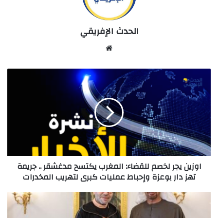
الحدث الإفريقي
Website
اوزين
يجر
لخصم
للقضاء:
المغرب
يكتسح
مدغشقر
..
جريمة
اوزين يجر لخصم للقضاء: المغرب يكتسح مدغشقر .. جريمة
تهز
تهز دار بوعزة وإحباط عمليات كبرى لتهريب المخدرات
دار
بوعزة
وإحباط
قمة
عمليات
تاريخية
كبرى
بين