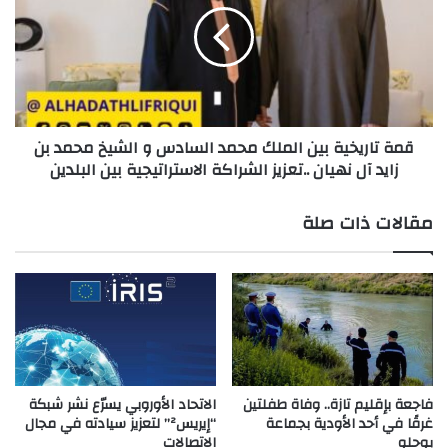
لتهريب
الملك
المخدرات
محمد
السادس
و
الشيخ
محمد
قمة تاريخية بين الملك محمد السادس و الشيخ محمد بن
بن
زايد آل نهيان ..تعزيز الشراكة الاستراتيجية بين البلدين
زايد
آل
نهيان
مقالات ذات صلة
..تعزيز
الشراكة
الاستراتيجية
بين
البلدين
فاجعة بإقليم تازة.. وفاة طفلتين
الاتحاد الأوروبي يسرّع نشر شبكة
غرقًا في أحد الأودية بجماعة
“إيريس²” لتعزيز سيادته في مجال
بوحلو
الاتصالات