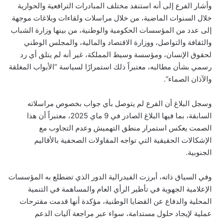
وأشار الفرع إلى أنه استنفد مختلف المبادرات الترافعية والحوارية
خلال السنوات الماضية، من خلال مراسلات ولقاءات وبلاغات موجهة
إلى عدد من المؤسسات الحكومية والوطنية، من بينها وزارة الشباب
والثقافة والتواصل، ووزارة الاقتصاد والمالية، والمجلس الوطني
لحقوق الإنسان، ومؤسسة وسيط المملكة، غير أنه لم يتلق أي رد
رسمي بشأن مطالبه، معتبراً ذلك استمرارًا لسياسة “الأبواب المغلقة
والآذان الصماء”.
وسجل البلاغ أن الفرع لم يتوصل بأي جواب بخصوص مراسلاته
السابقة، بما فيها البلاغ الصادر في 9 ماي 2025، معتبراً أن هذا
الصمت يعكس استمرار منطق التهميش وعدم التجاوب مع
الإشكالات الحقيقية التي تواجه المقاولات الصحفية بالأقاليم
الجنوبية.
وفي السياق ذاته، أبرزت الفيدرالية الدور الذي تضطلع به المؤسسات
الإعلامية الجهوية في تأطير الرأي العام والمساهمة في التنمية
المحلية والدفاع عن القضايا الوطنية، مؤكدة أنها قدمت مقترحات
عملية لإيجاد حلول مستدامة، سواء عبر مراجعة آليات الدعم