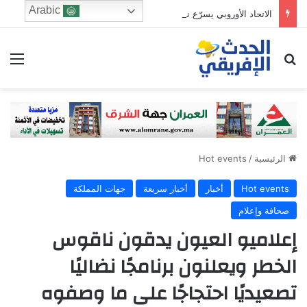
Arabic
الاتحاد الأوروبي يسرّع نشر شبكة “إيريس²” لتعزيز سيادته في مجال الاتصالات
ابحث عن
الق
الرئيسية
/
Hot events
Hot events
أخبار
أخبار سريعة
جهات المملكة
صحافة وإعلام
إعلاميو العيون يدقون ناقوس
الخطر ويعلنون برنامجًا نضاليًا
تصعيديًا احتجاجًا على ما وصفوه