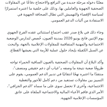
معلنًا دخوله مرحلة جديدة من الترافع والاحتجاج دفاعًا عن المقاولات
الصحفية الجهوية والعاملين بها، وذلك على خلفية ما اعتبره استمرارًا
لسياسة الإقصاء والتهميش التي تطال الصحافة الجهوية في
الاستفادة من آليات الدعم العمومي.
وجاء ذلك في بلاغ صدر عقب اجتماع استثنائي عقده الفرع الجهوي
يوم الإثنين فاتح يونيو 2026 بمدينة العيون، خُصص لتدارس الوضعية
الاجتماعية والمهنية المتفاقمة للمقاولات الإعلامية بالجهة، والبحث
عن السبل الكفيلة بإيجاد حلول عملية للأزمة التي يعيشها القطاع.
وأكد البلاغ أن المقاولات الصحفية بالعيون الساقية الحمراء تواجه
ظروفًا صعبة نتيجة ما وصفه بـ”غياب أي دعم حقيقي ومنصف”،
منتقدًا ما اعتبره نهجًا انتقائيًا في تدبير الدعم العمومي، يقوم على
التمييز بين مقاولات تستفيد من دعم كامل للأجور والتغطية
الاجتماعية، وأخرى لا تحصل سوى على ما سماه “الدعم الجزافي”،
الأمر الذي فاقم الأعباء المالية والاجتماعية الملقاة على عاتق
المؤسسات الإعلامية الجهوية.