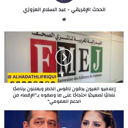
الحدث الإفريقي - عبد السلام العزوزي
Website
إعلاميو
العيون
يدقون
ناقوس
الخطر
ويعلنون
برنامجًا
نضاليًا
تصعيديًا
إعلاميو العيون يدقون ناقوس الخطر ويعلنون برنامجًا
احتجاجًا
نضاليًا تصعيديًا احتجاجًا على ما وصفوه بـ"الإقصاء من
على
الدعم العمومي"
ما
وصفوه
بـ"الإقصاء
نفوذ
من
آل
الدعم
شباط