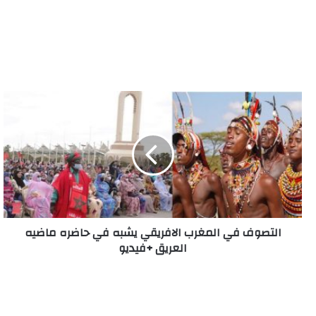
ا
ل
ت
ص
و
ف
ف
ي
ا
التصوف في المغرب الافريقي يشبه في حاضره ماضيه
ل
العريق +فيديو
م
غ
ر
ب
ا