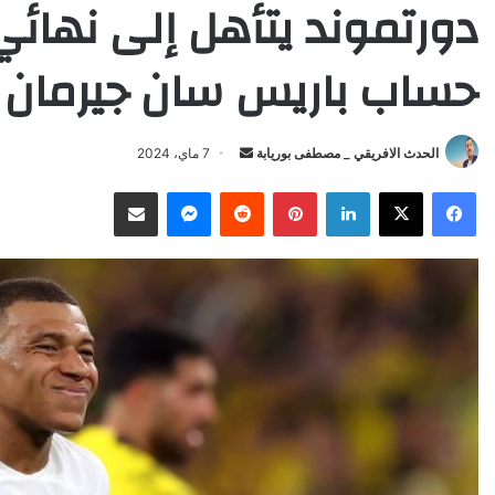
دورتموند يتأهل إلى نهائي
حساب باريس سان جيرمان
الحدث الافريقي _ مصطفى بوريابة
S
7 ماي، 2024
e
Facebook
X
LinkedIn
Pinterest
Reddit
Messenger
انشر عبر البريد الإلكتروني
n
d
a
n
e
m
a
i
l