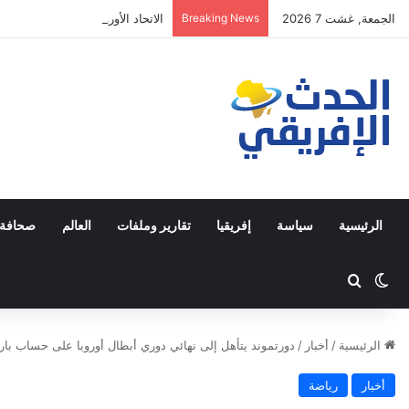
الجمعة, غشت 7 2026
Breaking News
الاتحاد الأوروبي يسرّع نشر شبكة “إيريس²” لتعزيز سيادته في م
الرئيسية
سياسة
إفريقيا
تقارير وملفات
العالم
صحافة 
Switch skin
ابحث عن
الرئيسية
/
أخبار
/
دورتموند يتأهل إلى نهائي دوري أبطال أوروبا على حساب ب
أخبار
رياضة