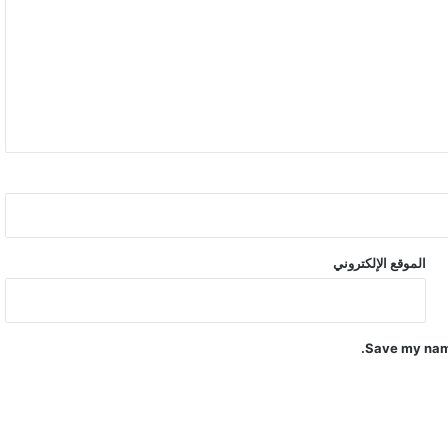
ه
ا
ل
ع
ر
ي
ق
+
ف
ي
د
ي
الموقع الإلكتروني
و
Save my name