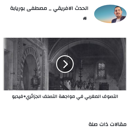
الحدث الافريقي _ مصطفى بوريابة
We
bsi
te
ا
ل
ت
ص
و
ف
ا
ل
م
التصوف المغربي في مواجهة التصلف الجزائري+فيديو
غ
ر
ب
ي
ف
مقالات ذات صلة
ي