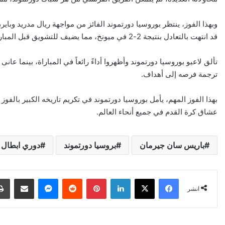
وبهذا الفوز، ينتظر بوروسيا دورتموند الفائز من مواجهة ريال مدريد وباي
قد انتهت بالتعادل بنتيجة 2-2 في ميونخ، مما يضيف للتشويق قبل المباراة الثانية.
تألق لاعبو بوروسيا دورتموند وأظهروا أداءً رائعاً في المباراة، بينما 
ترجمة فرصه إلى أهداف.
بهذا الفوز المهم، يأمل بوروسيا دورتموند في تكريم تاريخه الكبير بالفو
عشاق كرة القدم في جميع أنحاء العالم.
باريس سان جيرمان
بروسيا دورتموند
دوري ابطال ا
Facebook
X
LinkedIn
Pinterest
Reddit
Messenger
انشر عبر البريد الإلكتروني
انشر