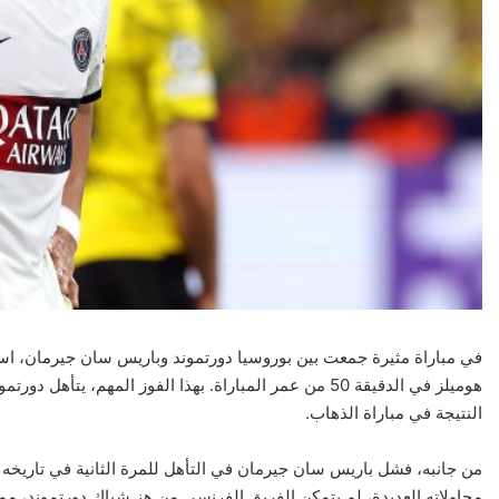
في مباراة مثيرة جمعت بين بوروسيا دورتموند وباريس سان جيرمان، ا
هوميلز في الدقيقة 50 من عمر المباراة. بهذا الفوز المهم،
النتيجة في مباراة الذهاب.
من جانبه، فشل باريس سان جيرمان في التأهل للمرة الثانية في تاريخه 
محاولاته العديدة، لم يتمكن الفريق الفرنسي من هز شباك دورتموند، مم