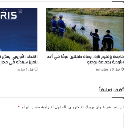
م
و
ا
ج
ه
ة
ا
ل
ت
فاجعة بإقليم تازة.. وفاة طفلتين غرقًا في أحد
ص
الأودية بجماعة بوحلو
لتعزيز سيادته في مجال 
ل
ف
قبل 36 minutes
قبل 1 ساعة
ا
ل
ج
أضف تعليقاً
ز
ا
ئ
لن يتم نشر عنوان بريدك الإلكتروني.
الحقول الإلزامية مشار إليها بـ
*
ر
ي
ا
+
ل
ف