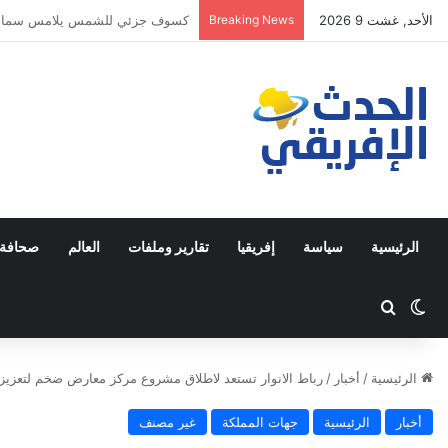
الأحد, غشت 9 2026
Breaking News
محمد صلاح مطلوب أمام القضاء ال
الرئيسية
سياسة
إفريقيا
تقارير وملفات
العالم
صحافة 
Switch skin
ابحث عن
الرئيسية
/
أخبار
/
رباط الانوار تستعد لاطلاق مشروع مركز معارض ضخم لتعزيز 
أخبار
الرئيسية
جهات المملكة
غير مصنف