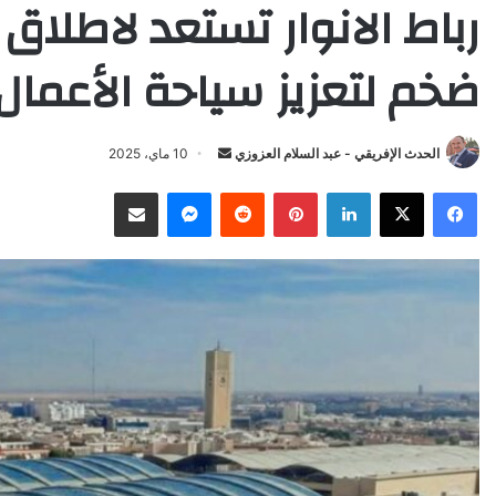
رباط الانوار تستعد لاطلا
ضخم لتعزيز سياحة الأعمال
Send
الحدث الإفريقي - عبد السلام العزوزي
10 ماي، 2025
an
X
Facebook
LinkedIn
Pinterest
Reddit
Messenger
انشر عبر البريد الإلكتروني
email