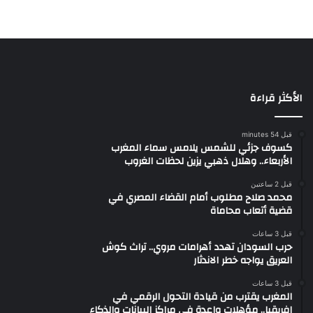
الأكثر قراءة
قبل 54 minutes
كسوف جزئي للشمس يلامس سماء المغرب
الأربعاء.. وهلال ذهبي يزين لحظات الغروب
قبل 2 ساعتين
محمد صلاح مطلوب أمام القضاء المصري في
قضية أتعاب محاماة
قبل 3 ساعات
حرب السودان تهدد أهرامات مروي.. تراث كوش
العريق يواجه خطر الاندثار
قبل 3 ساعات
المغرب يقترب من قيادة التحول الرقمي في
إفريقيا.. مؤهلات واعدة في مراكز البيانات والذكاء