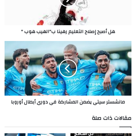
ب"الهيب
هوب
"
هل أصبح إصلاح التعليم رهينا ب"الهيب هوب "
مانشستر
سيتي
يضمن
المشاركة
في
دوري
أبطال
أوروبا
مانشستر سيتي يضمن المشاركة في دوري أبطال أوروبا
مقالات ذات صلة