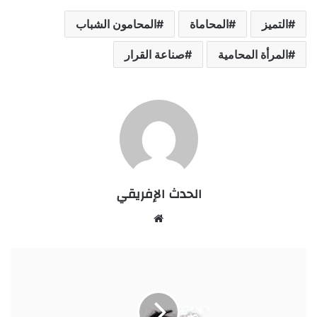
التميز
المحاماة
المحامون الشباب
المرأة المحامية
صناعة القرار
الحدث الإفريقي
Website
هل
أصبح
إصلاح
التعليم
رهينا