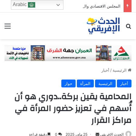
Arabic
المجلس الاقتصادي والرشد الرقمي: من يحرس الطفولة في زمن الخوارزميات؟
ابحث عن
الق
الرئيسية
/
أخبار
أخبار
الرئيسية
المرأة
حوار
المحامية يقين بركة..دوري هو أن
أُسهم في تعزيز حضور المرأة في
مراكز القرار
Send
الحدث الإفريقي
25 ماي، 2025
0
دقيقة قراءة