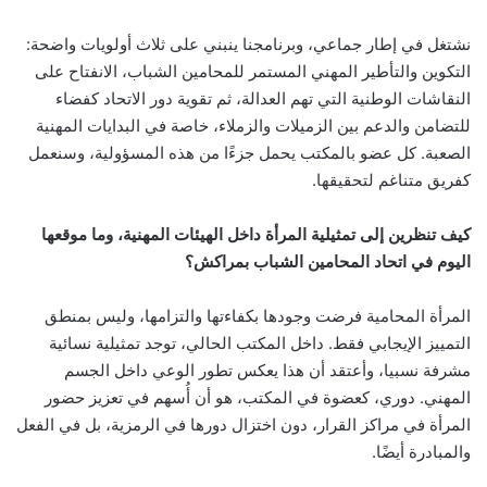
نشتغل في إطار جماعي، وبرنامجنا ينبني على ثلاث أولويات واضحة:
التكوين والتأطير المهني المستمر للمحامين الشباب، الانفتاح على
النقاشات الوطنية التي تهم العدالة، ثم تقوية دور الاتحاد كفضاء
للتضامن والدعم بين الزميلات والزملاء، خاصة في البدايات المهنية
الصعبة. كل عضو بالمكتب يحمل جزءًا من هذه المسؤولية، وسنعمل
كفريق متناغم لتحقيقها.
كيف تنظرين إلى تمثيلية المرأة داخل الهيئات المهنية، وما موقعها
اليوم في اتحاد المحامين الشباب بمراكش؟
المرأة المحامية فرضت وجودها بكفاءتها والتزامها، وليس بمنطق
التمييز الإيجابي فقط. داخل المكتب الحالي، توجد تمثيلية نسائية
مشرفة نسبيا، وأعتقد أن هذا يعكس تطور الوعي داخل الجسم
المهني. دوري، كعضوة في المكتب، هو أن أُسهم في تعزيز حضور
المرأة في مراكز القرار، دون اختزال دورها في الرمزية، بل في الفعل
والمبادرة أيضًا.