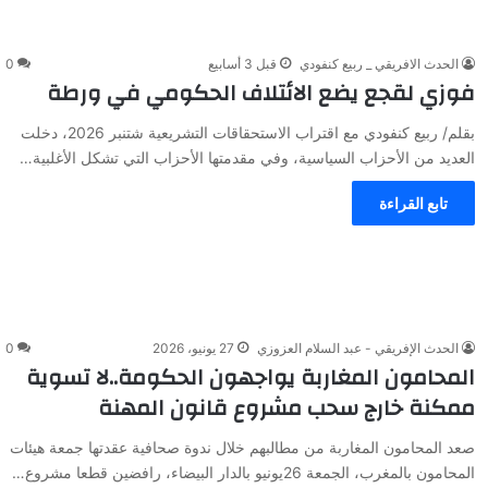
الحدث الافريقي _ ربيع كنفودي
قبل 3 أسابيع
0
فوزي لقجع يضع الائتلاف الحكومي في ورطة
بقلم/ ربيع كنفودي مع اقتراب الاستحقاقات التشريعية شتنبر 2026، دخلت
العديد من الأحزاب السياسية، وفي مقدمتها الأحزاب التي تشكل الأغلبية…
تابع القراءة
الحدث الإفريقي - عبد السلام العزوزي
27 يونيو، 2026
0
المحامون المغاربة يواجهون الحكومة..لا تسوية
ممكنة خارج سحب مشروع قانون المهنة
صعد المحامون المغاربة من مطالبهم خلال ندوة صحافية عقدتها جمعة هيئات
المحامون بالمغرب، الجمعة 26يونيو بالدار البيضاء، رافضين قطعا مشروع…