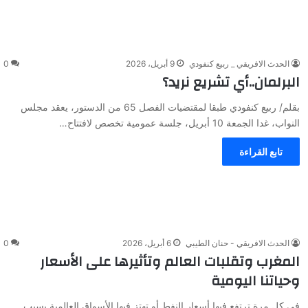
الحدث الافريقي _ ربيع كنفودي
9 أبريل، 2026
0
البرلمان..أي تشريع نريد؟
بقلم/ ربيع كنفودي طبقا لمقتضيات الفصل 65 من الدستور، يعقد مجلس
النواب، غدا الجمعة 10 أبريل، جلسة عمومية تخصص لافتتاح…
تابع القراءة
الحدث الافريقي - حنان الطيبي
6 أبريل، 2026
0
المغرب وتقلبات العالم وتأثيرها على الأسعار
وحياتنا اليومية
في كل مرة ترتفع فيها أسعار النفط أو تهتز فيها الأسواق العالمية بسبب