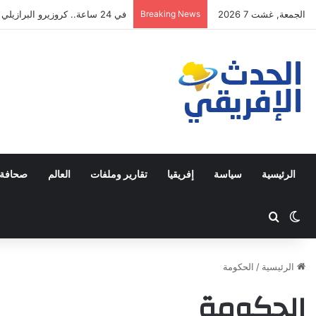
الجمعة, غشت 7 2026
Breaking News
في 24 ساعة.. كروزيرو البرازيلي يستعير 3 لاعبين من الدوري السعودي في صفقة غير مسبوقة
الرئيسية
سياسة
إفريقيا
تقارير وملفات
العالم
صحافة 
Switch skin
ابحث عن
الرئيسية
/
الحكومة
الحكومة