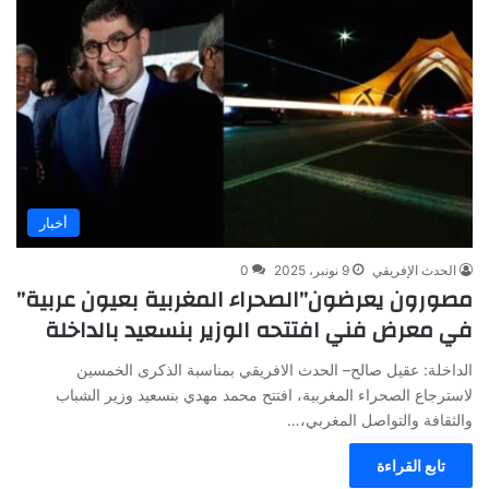
أخبار
الحدث الإفريقي
9 نونبر، 2025
0
مصورون يعرضون”الصحراء المغربية بعيون عربية”
في معرض فني افتتحه الوزير بنسعيد بالداخلة
الداخلة: عقيل صالح– الحدث الافريقي بمناسبة الذكرى الخمسين
لاسترجاع الصحراء المغربية، افتتح محمد مهدي بنسعيد وزير الشباب
والثقافة والتواصل المغربي،…
تابع القراءة