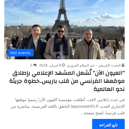
Hot events
الحدث الإفريقي - عبد السلام العزوزي
6 فبراير، 2026
0
“العيون الآن” تُشعل المشهد الإعلامي بإطلاق
موقعها الفرنسي من قلب باريس..خطوة جريئة
نحو العالمية
في حدث إعلامي لافت، أطلقت مؤسسة”العيون الآن”رسميا موقعها
الإخباري الجديد laayouneinfo.fr الناطق باللغة الفرنسية، مباشرة من
قلب فرنسا، لتفتح صفحة…
تابع القراءة