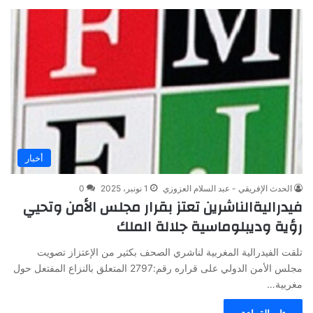
أخبار
الحدث الإفريقي - عبد السلام العزوزي
1 نونبر، 2025
0
فيدراليةالناشرين تعتز بقرار مجلس الأمن وتحيي
رؤية وديبلوماسية جلالة الملك
تلقت الفيدرالية المغربية لناشري الصحف بكثير من الإعتزاز تصويت
مجلس الأمن الدولي على قراره رقم:2797 المتعلق بالنزاع المفتعل حول
مغربية…