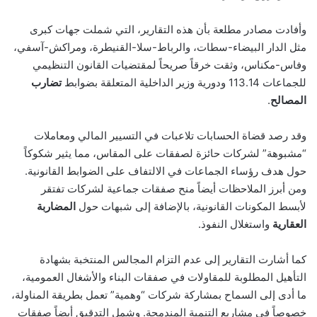
وأفادت مصادر مطلعة بأن هذه التقارير، التي شملت جهات كبرى
مثل الدار البيضاء-سطات، والرباط-سلا-القنيطرة، ومراكش-آسفي،
وفاس-مكناس، وثقت خرقاً صريحاً لمقتضيات القانون التنظيمي
للجماعات 113.14 ودورية وزير الداخلية المتعلقة بضوابط
تضارب
المصالح
.
وقد رصد قضاة الحسابات تلاعبات في التسيير المالي ومعاملات
“مشبوهة” لشركات حائزة لصفقات على المقاس، مما يثير شكوكاً
حول هدف رؤساء الجماعات في الالتفاف على الضوابط القانونية.
ومن أبرز الملاحظات أيضاً منح صفقات جماعية لشركات تفتقر
لأبسط المكونات القانونية، بالإضافة إلى شبهات حول
المضاربة
العقارية
واستغلال النفوذ.
كما أشارت التقارير إلى عدم التزام المجالس المنتخبة بشهادة
التأهيل المطلوبة للمقاولات في صفقات البناء والأشغال العمومية،
ما أدى إلى السماح بمشاركة شركات “وهمية” تعمل بطريقة المناولة،
خصوصاً في مشاريع التنمية المندمجة. وشمل التدقيق أيضاً صفقات