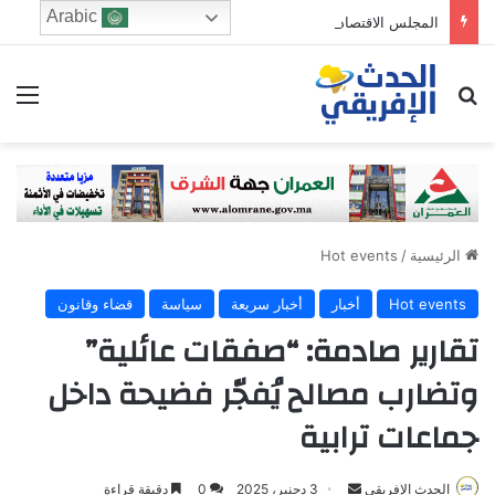
Arabic
المجلس الاقتصادي والرشد الرقمي: من يحرس الطفولة في زمن الخوارزميات؟
ابحث عن
الق
الرئيسية
/
Hot events
Hot events
أخبار
أخبار سريعة
سياسة
قضاء وقانون
تقارير صادمة: “صفقات عائلية”
وتضارب مصالح يُفجّر فضيحة داخل
جماعات ترابية
Send
الحدث الإفريقي
3 دجنبر، 2025
0
دقيقة قراءة