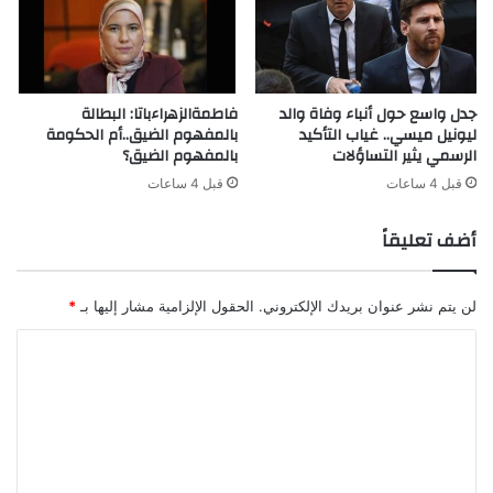
ا
ا
ل
ل
أ
خ
و
د
جدل واسع حول أنباء وفاة والد
فاطمةالزهراءباتا: البطالة
ل
م
ليونيل ميسي.. غياب التأكيد
بالمفهوم الضيق..أم الحكومة
ب
ة
الرسمي يثير التساؤلات
بالمفهوم الضيق؟
س
ا
ط
ل
قبل 4 ساعات
قبل 4 ساعات
ا
ع
ت
س
أضف تعليقاً
ك
ر
ي
لن يتم نشر عنوان بريدك الإلكتروني.
الحقول الإلزامية مشار إليها بـ
*
ة
ا
ا
ل
ل
ج
ت
د
ي
ع
د
ل