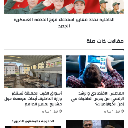
و
ي
م
ة
ا
ت
الداخلية تحدد معايير استدعاء فوج الخدمة العسكرية
ل
ح
الجديد
د
د
ك
د
ت
م
مقالات ذات صلة
و
ع
ر
ا
ا
ي
ه
ي
ب
ر
ج
ا
ا
س
م
ت
ع
د
المجلس الاقتصادي والرشد
أسواق القرب المغلقة تستنفر
ة
ع
الرقمي: من يحرس الطفولة في
وزارة الداخلية.. أبحاث موسعة حول
ا
زمن الخوارزميات؟
مشاريع بملايير الدراهم
ا
ل
ء
قبل 1 ساعة
قبل 1 ساعة
ح
ف
س
و
ن
ج