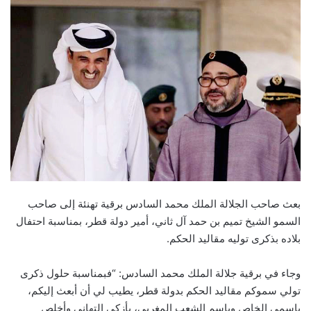
n
d
a
n
e
m
a
i
l
بعث صاحب الجلالة الملك محمد السادس برقية تهنئة إلى صاحب
السمو الشيخ تميم بن حمد آل ثاني، أمير دولة قطر، بمناسبة احتفال
بلاده بذكرى توليه مقاليد الحكم.
وجاء في برقية جلالة الملك محمد السادس: “فبمناسبة حلول ذكرى
تولي سموكم مقاليد الحكم بدولة قطر، يطيب لي أن أبعث إليكم،
باسمي الخاص وباسم الشعب المغربي، بأزكى التهاني وأخلص