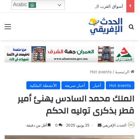
Arabic
أسواق القرب المغلقة تستنفر وزارة الداخلية.. أبحاث موسعة حول مشاريع بملايير الدراهم
ابحث عن
الق
الرئيسية
/
Hot events
Hot events
أخبار
أخبار سريعة
الأنشطة الملكية
الملك محمد السادس يهنئ أمير
قطر بذكرى توليه الحكم
الحدث الإفريقي
S
25 يونيو، 2025
0
أقل من دقيقة
e