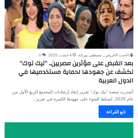
الحدث الافريقي _ مصطفى بوريابة
4 غشت، 2025
0
بعد القبض على مؤثرين مصريين.. “تيك توك”
تكشف عن جهودها لحماية مستخدميها في
الدول العربية
أصدرت منصة “تيك توك” تقرير إنفاذ إرشادات المجتمع للربع الأول من
عام 2025، لتسلط الضوء على جهودها الكبيرة في تعزيز…
تابع القراءة