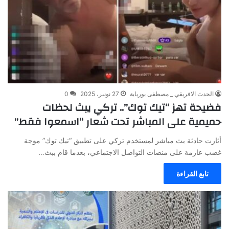
الحدث الافريقي _ مصطفى بوريابة
27 نونبر، 2025
0
فضيحة تهز “تيك توك”.. تركي يبث لحظات
حميمية على المباشر تحت شعار “اسمعوا فقط”
أثارت حادثة بث مباشر لمستخدم تركي على تطبيق “تيك توك” موجة
غضب عارمة على منصات التواصل الاجتماعي، بعدما قام ببث…
تابع القراءة