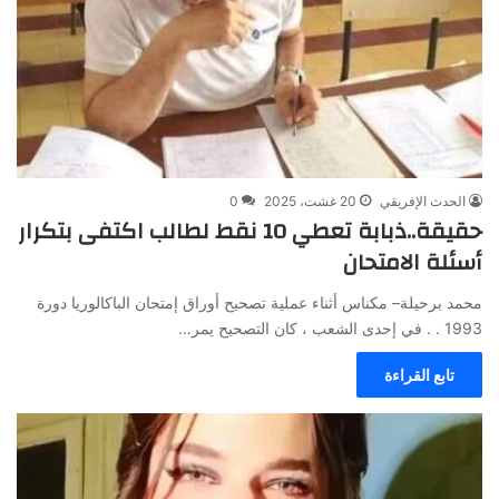
الحدث الإفريقي
20 غشت، 2025
0
حقيقة..ذبابة تعطي 10 نقط لطالب اكتفى بتكرار
أسئلة الامتحان
محمد برحيلة– مكناس ﺃﺛﻨﺎﺀ ﻋﻤﻠﻴﺔ ﺗﺼﺤﻴﺢ ﺃﻭﺭﺍﻕ ﺇﻣﺘﺤﺎﻥ ﺍﻟﺒﺎﻛﺎﻟﻮﺭﻳﺎ ﺩﻭﺭﺓ
1993 . . ﻓﻲ ﺇﺣﺪﻯ ﺍﻟﺸﻌﺐ ، ﻛﺎﻥ ﺍﻟﺘﺼﺤﻴﺢ ﻳﻤﺮ…
تابع القراءة