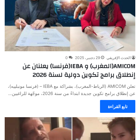
الحدث الإفريقي
29 دجنبر، 2025
0
AMICOM(المغرب) و IEBA(فرنسا) يعلنان عن
إنطلاق برامج تكوين دولية لسنة 2026
تعلن AMICOM (الرباط-المغرب)، بشراكة مع IEBA – (فرنسا مونبلييه)،
عن إنطلاق برامج تكوين جديدة ابتداءً من سنة 2026، موجّهة للراغبين…
تابع القراءة