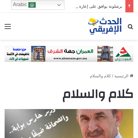
Arabic
برشلونة يوافق على إعارة رونالد أراوخو إلى ليفربول لموسم واحد
ابحث عن
الق
الرئيسية
/
كلام والسلام
كلام والسلام