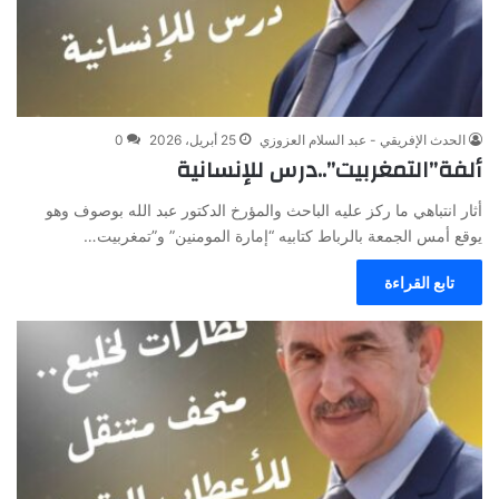
الحدث الإفريقي - عبد السلام العزوزي
25 أبريل، 2026
0
ألفة”التمغربيت”..درس للإنسانية
أثار انتباهي ما ركز عليه الباحث والمؤرخ الدكتور عبد الله بوصوف وهو
يوقع أمس الجمعة بالرباط كتابيه “إمارة المومنين” و”تمغربيت…
تابع القراءة