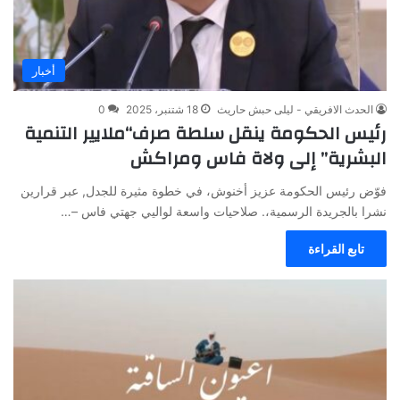
أخبار
الحدث الافريقي - ليلى حبش حاريث
18 شتنبر، 2025
0
رئيس الحكومة ينقل سلطة صرف“ملايير التنمية
البشرية” إلى ولاة فاس ومراكش
فوّض رئيس الحكومة عزيز أخنوش، في خطوة مثيرة للجدل, عبر قرارين
نشرا بالجريدة الرسمية،. صلاحيات واسعة لواليي جهتي فاس –…
تابع القراءة